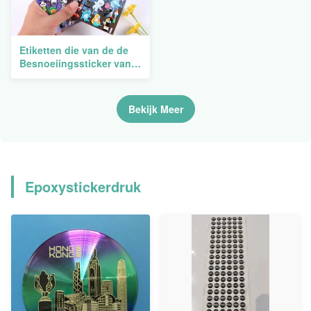
Etiketten die van de de
Besnoeiingssticker van
de douane de Duidelijke
Matrijs het Zelfklevende
Transparante
Bekijk Meer
Beeldverhaal van A5
drukken
Epoxystickerdruk