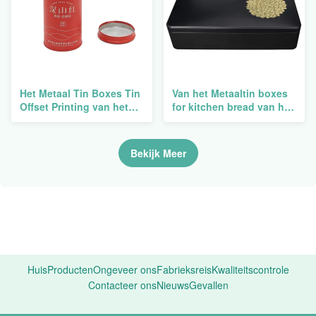
Het Metaal Tin Boxes Tin
Van het Metaaltin boxes
Offset Printing van het
for kitchen bread van het
theehuwelijk kan Maan
pillengeld de Decoratieve
Vierkante Ronde koeken
Gift
Bekijk Meer
Huis
Producten
Ongeveer ons
Fabrieksreis
Kwaliteitscontrole
Contacteer ons
Nieuws
Gevallen