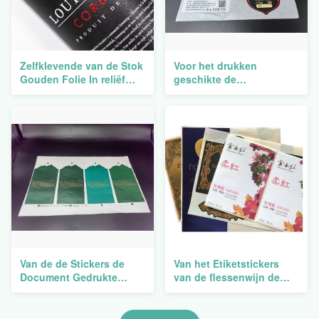
Zelfklevende van de Stok
Voor het drukken
Gouden Folie In reliëf
geschikte de
gemaakte Stickers van
Stickersgeesten Naam In
Wijnetiketten de
reliëf gemaakt Logo
Douanedruk
Stickers Vodka Whisky
Rum Tequila van het
Wijnetiket
Van de de Stickers de
Van het Etiketstickers
Document Gedrukte
van de flessenwijn de
Verjaardag van het rode
Drukdocument de
Wijnetiket Waterdichte
Verbinding van het
Kleefstof
Broodjesvoedsel