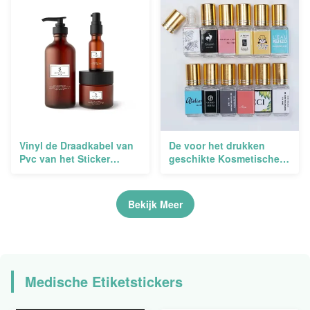
Huwelijksgunst
bedekte Document PS
Versiedruk
Vinyl de Draadkabel van
De voor het drukken
Pvc van het Sticker
geschikte Kosmetische
Kosmetische Etiket
Etiket Druk van de het
Waterdichte Zelfklevende
Glasfles van de
Elektro
Verpakkingsmake-up
Bekijk Meer
Zelfklevende Vinyl
Medische Etiketstickers