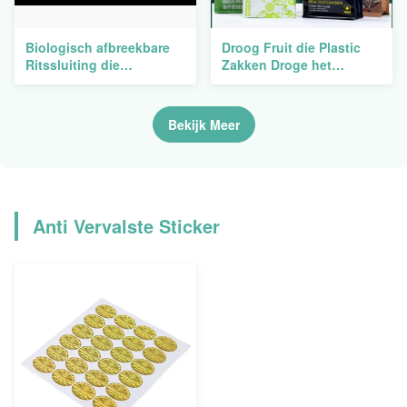
Biologisch afbreekbare
Droog Fruit die Plastic
Ritssluiting die
Zakken Droge het
Gerecycleerde
Voedselbopp Antimist
Polyzakken voor het
bakken van de Vacuüm
Verschepen van de Dia
Verpakkingssnack
Bekijk Meer
van de Klerent-shirt
verpakken
Anti Vervalste Sticker