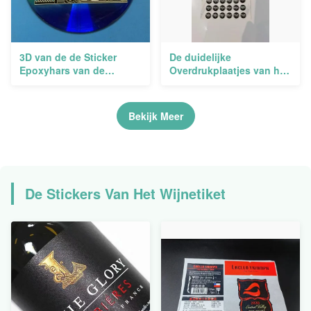
3D van de de Sticker
De duidelijke
Epoxyhars van de
Overdrukplaatjes van het
Gelkoepel Etiketten
de Stickersgel van de
Crystal Logo Holographic
Epoxyharskoepel voor
Epoxyvloerentuimelschakelaa
Bekijk Meer
De Stickers Van Het Wijnetiket