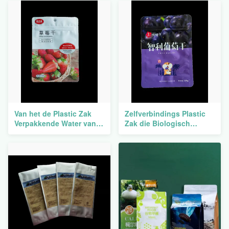
Van het de Plastic Zak
Zelfverbindings Plastic
Verpakkende Water van
Zak die Biologisch
de broodgift het
afbreekbare Vlakke
Bewijstribune op Matte
Gelamineerde het
Polythene Zip Lock Bags
Voedselbrandkast
verpakken van de
Koekjesritssluiting