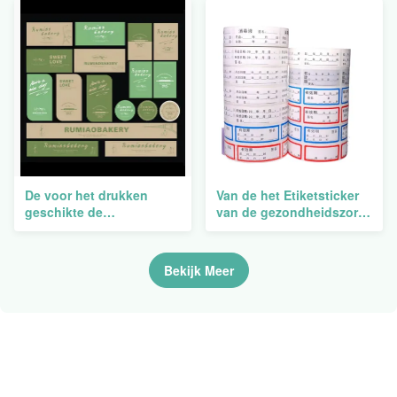
De voor het drukken
Van de het Etiketsticker
geschikte de
van de gezondheidszorg
Flessenstickers van de
de Thermische
Pillengeneeskunde
Streepjescode het
etiketteert Oliebewijs het
Laboratorium van de het
Bekijk Meer
Snelle Levering Bestand
BroodjesReageerbuis het
Langzaam verdwijnen
Bevriezen Sticker van de
Huisdieren Gevaarlijke
Drug