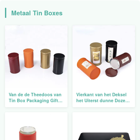
Metaal Tin Boxes
Van de de Theedoos van
Vierkant van het Deksel
Tin Box Packaging Gift
het Uiterst dunne Dozen
Square van de
van Tin Packaging
metaalchocolade
Container Can With van
Gedrukte de Luxedouane
de theecake