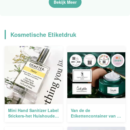
Bekijk Meer
Zelfklevende Gouden het
In reliëf maken
Folieetiketten
Kosmetische Etiketdruk
Mini Hand Sanitizer Label
Van de de
Stickers-het Huishouden
Etikettencontainer van de
dagelijks Chemisch
douane Kosmetische
product van de
Kruik het Met een laag