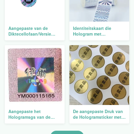
Aangepaste van de
Identiteitskaart die
Diktecellofaan/Versie
Hologram met
Document
Glanzend/Steen/Berijpte
Hologrametiketten voor
Oppervlakte verpakken
Verpakking
Aangepaste het
De aangepaste Druk van
Hologramsgs van de
de Hologramsticker met
Ontwerpdruk keurde het
Glanzend/Steen/Berijpte
Anti Vervalsen goed
Oppervlakte