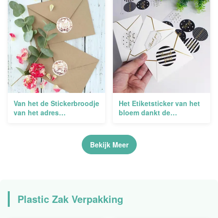
Thermische Direct
Vriendschappelijke
verpakken
Vinyldruk van de de
Foliesticker Gouden
Van het de Stickerbroodje
Het Etiketsticker van het
van het adres
bloem dankt de
Zelfklevende Etiket de
Waterdichte Huwelijk
Douane Vinyletiketten
Verpakking u omcirkelt
voor het HUISDIER van
Stickers 500pcs
Bekijk Meer
Kruikenpvc
Plastic Zak Verpakking