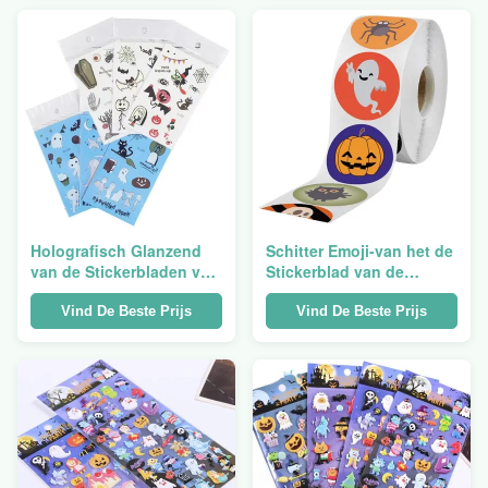
Stickerdruk
Embleem
Holografisch Glanzend
Schitter Emoji-van het de
van de Stickerbladen van
Stickerblad van de
de Matrijzenbesnoeiing
Kusbesnoeiing van de de
van de de Jonge
Aapdouane de Dierlijke
Vind De Beste Prijs
Vind De Beste Prijs
geitjeszwangerschap
Verwijderbare Gesneden
Transparant Leuk
Vinyloverdrukplaatjes
Decoratief de
Matrijs
Babydocument