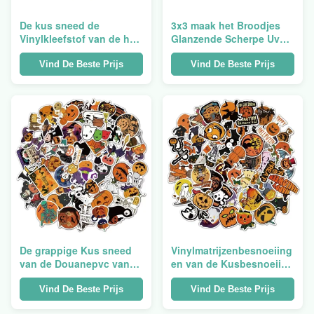
De kus sneed de
3x3 maak het Broodjes
Vinylkleefstof van de het
Glanzende Scherpe Uv
Pakdruk van
waterdicht van
Stickersmatrijs Gesneden
Douanematrijs Gesneden
Vind De Beste Prijs
Vind De Beste Prijs
Holografische Stickers
Holografische Stickers
De grappige Kus sneed
Vinylmatrijzenbesnoeiing
van de Douanepvc van
en van de Kusbesnoeiing
het Stickerblad
de Druk Vinyl Persoonlijk
Zelfklevende Vorm
van het Bedrijfs
Vind De Beste Prijs
Vind De Beste Prijs
Verwijderde de
stickerblad Individueel