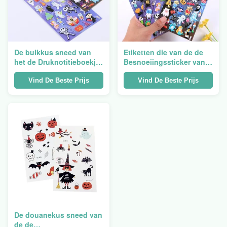
De bulkkus sneed van
Etiketten die van de de
het de Druknotitieboekje
Besnoeiingssticker van
van het Stickerblad van
de douane de Duidelijke
de de Stickersdouane
Matrijs het Zelfklevende
Vind De Beste Prijs
Vind De Beste Prijs
van de de
Transparante
Matrijzenbesnoeiing de
Beeldverhaal van A5
Etikettenvinyl
drukken
De douanekus sneed van
de de