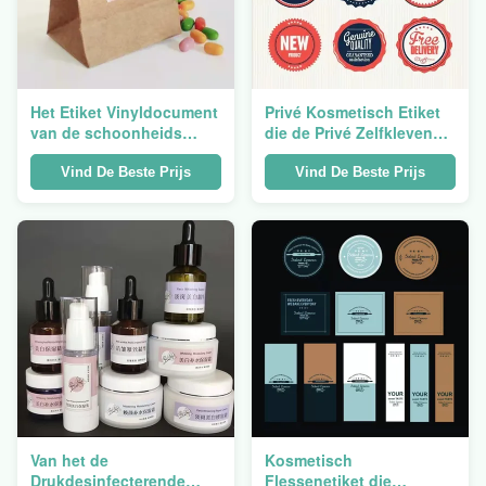
Het Etiket Vinyldocument
Privé Kosmetisch Etiket
van de schoonheids
die de Privé Zelfklevende
Kosmetisch Sticker Privé
Vinylfles van het
Merk Logo Round
Stickersglas drukken
Vind De Beste Prijs
Vind De Beste Prijs
Waterproof
Van het de
Kosmetisch
Drukdesinfecterende
Flessenetiket die