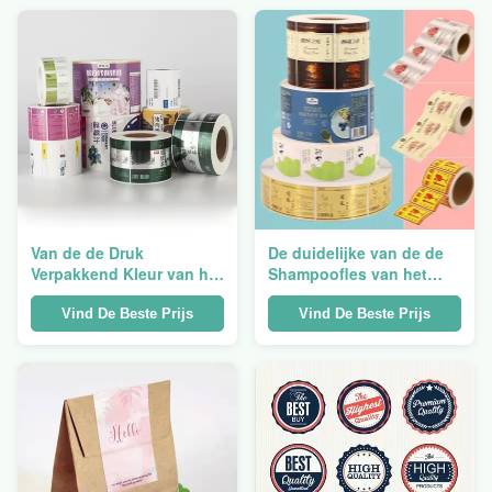
middelfles
Van de de Druk
De duidelijke van de de
Verpakkend Kleur van het
Shampoofles van het
douane Kosmetisch
Drukhaar het
Etiket het Particuliere
Etiketstickers etiketteren
Vind De Beste Prijs
Vind De Beste Prijs
huishouden dagelijks
het Waterdichte Snelle
Chemisch product
Inkten Inkjet