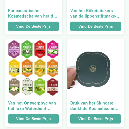
Farmaceutische
Van het Etiketstickers
Kosmetische van het de
van de lippenstiftmake-
Douanehuis van de
up de Fles van het de
Etiketdruk het
Stickersglas Voor het
Vind De Beste Prijs
Vind De Beste Prijs
Productstickers voor
drukken geschikte
Shampooflessen
Permanente Vinyl
Verpakking
Van het Ontwerppvc van
Druk van het Skincare
het luxe Waterdicht
dankt de Kosmetische
Kosmetisch Etiket van de
Etiket u overhandigt de
het Etiketdruk de
Stickers van de
Vind De Beste Prijs
Vind De Beste Prijs
Machinebroodje
Desinfecterend