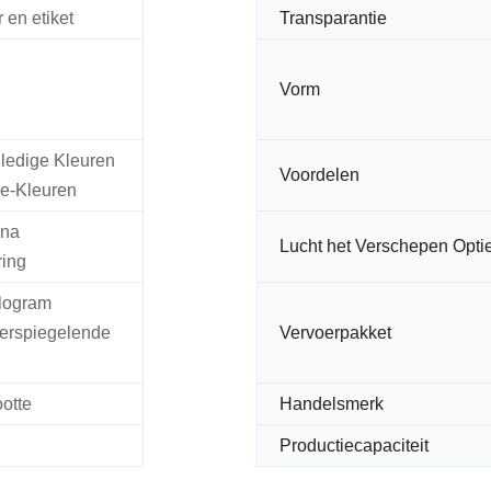
 en etiket
Transparantie
Vorm
lledige Kleuren
Voordelen
e-Kleuren
 na
Lucht het Verschepen Opti
ring
logram
erspiegelende
Vervoerpakket
otte
Handelsmerk
Productiecapaciteit