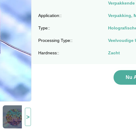
Verpakkende 
Application::
Verpakking, 
Type::
Holografisch
Processing Type::
Veelvoudige U
Hardness::
Zacht
Nu 
>