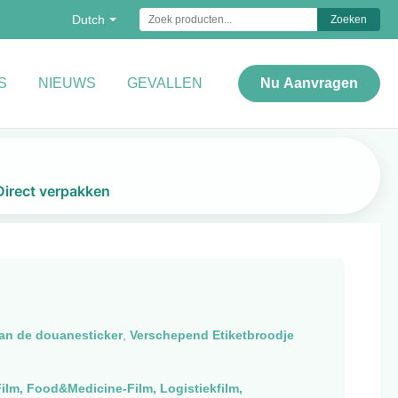
Dutch
Zoeken
S
NIEUWS
GEVALLEN
Nu Aanvragen
Direct verpakken
van de douanesticker
,
Verschepend Etiketbroodje
ilm, Food&Medicine-Film, Logistiekfilm,