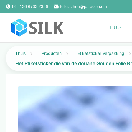
86--136 6733 2386
feliciazhou@pa.ecer.com
HUIS
Thuis
Producten
Etiketsticker Verpakking
Het Etiketsticker die van de douane Gouden Folie 