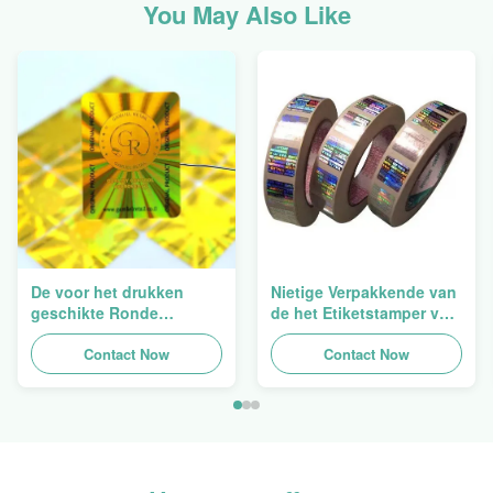
You May Also Like
De voor het drukken
Nietige Verpakkende van
geschikte Ronde
de het Etiketstamper van
Verpakkende
de Hologramveiligheid
Holografische
Contact Now
Duidelijke het
Contact Now
Zelfklevende Bladen van
Hologramsticker Logo
de Hologram
Laser
Oorspronkelijke Sticker