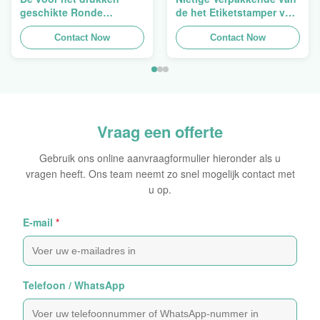
geschikte Ronde
de het Etiketstamper van
Verpakkende
de Hologramveiligheid
Holografische
Contact Now
Duidelijke het
Contact Now
Zelfklevende Bladen van
Hologramsticker Logo
de Hologram
Laser
Oorspronkelijke Sticker
Vraag een offerte
Gebruik ons online aanvraagformulier hieronder als u
vragen heeft. Ons team neemt zo snel mogelijk contact met
u op.
E-mail
*
Telefoon / WhatsApp