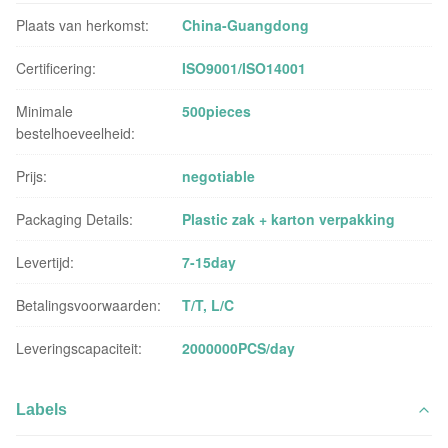
Plaats van herkomst:
China-Guangdong
Certificering:
ISO9001/ISO14001
Minimale
500pieces
bestelhoeveelheid:
Prijs:
negotiable
Packaging Details:
Plastic zak + karton verpakking
Levertijd:
7-15day
Betalingsvoorwaarden:
T/T, L/C
Leveringscapaciteit:
2000000PCS/day
Labels