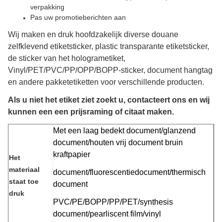
verpakking
Pas uw promotieberichten aan
Wij maken en druk hoofdzakelijk diverse douane
zelfklevend etiketsticker, plastic transparante etiketsticker,
de sticker van het hologrametiket,
Vinyl/PET/PVC/PP/OPP/BOPP-sticker, document hangtag
en andere pakketetiketten voor verschillende producten.
Als u niet het etiket ziet zoekt u, contacteert ons en wij
kunnen een een prijsraming of citaat maken.
Met een laag bedekt document/glanzend
document/houten vrij document bruin
kraftpapier
Het
materiaal
document/fluorescentiedocument/thermisch
staat toe
document
druk
PVC/PE/BOPP/PP/PET/synthesis
document/pearliscent film/vinyl