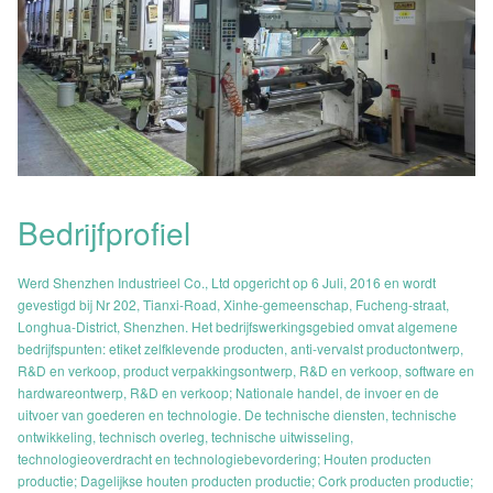
Bedrijfprofiel
Werd Shenzhen Industrieel Co., Ltd opgericht op 6 Juli, 2016 en wordt
gevestigd bij Nr 202, Tianxi-Road, Xinhe-gemeenschap, Fucheng-straat,
Longhua-District, Shenzhen. Het bedrijfswerkingsgebied omvat algemene
bedrijfspunten: etiket zelfklevende producten, anti-vervalst productontwerp,
R&D en verkoop, product verpakkingsontwerp, R&D en verkoop, software en
hardwareontwerp, R&D en verkoop; Nationale handel, de invoer en de
uitvoer van goederen en technologie. De technische diensten, technische
ontwikkeling, technisch overleg, technische uitwisseling,
technologieoverdracht en technologiebevordering; Houten producten
productie; Dagelijkse houten producten productie; Cork producten productie;