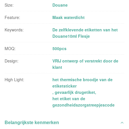
Size:
Douane
Feature:
Maak waterdicht
Keywords:
De zelfklevende etiketten van het
Douane10ml Flesje
MOQ:
500pcs
Design:
VRIJ ontwerp of verstrekt door de
klant
High Light:
het thermische broodje van de
etiketsticker
,
gevaarlijk drugetiket
,
het etiket van de
gezondheidszorgstreepjescode
Belangrijkste kenmerken