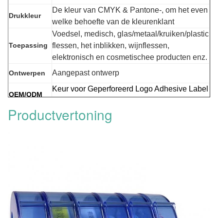
De kleur van CMYK & Pantone-, om het even
Drukkleur
welke behoefte van de kleurenklant
Voedsel, medisch, glas/metaal/kruiken/plastic
Toepassing
flessen, het inblikken, wijnflessen,
elektronisch en cosmetischee producten enz.
Aangepast ontwerp
Ontwerpen
Keur voor Geperforeerd Logo Adhesive Label
OEM/ODM
goed
Productvertoning
Het stempelen, het In reliëf maken, Vernis,
Oppervlakte
Laminering, Druk, Folies, enz.
Evironmental, Permanente of Verwijderbare
Eigenschap
zelfklevend, Duurzaam, Flexibel