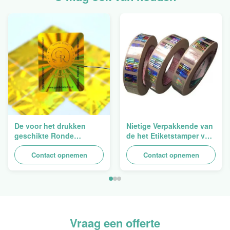
De voor het drukken
Nietige Verpakkende van
geschikte Ronde
de het Etiketstamper van
Verpakkende
de Hologramveiligheid
Holografische
Contact opnemen
Duidelijke het
Contact opnemen
Zelfklevende Bladen van
Hologramsticker Logo
de Hologram
Laser
Oorspronkelijke Sticker
Vraag een offerte