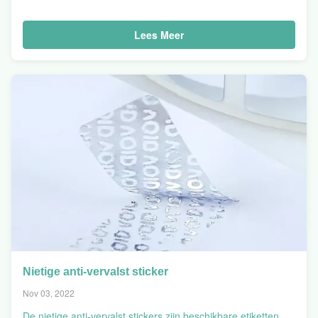
Bekijk
Lees Meer
Details
Het
Etiket
Van
De
Metaalwijn
Nietige anti-vervalst sticker
Nov 03, 2022
De nietige anti-vervalst stickers zijn beschikbare etiketten.