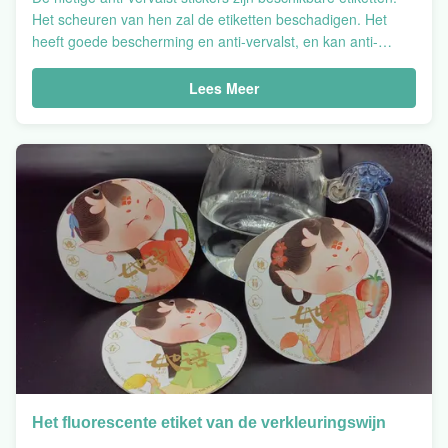
Het scheuren van hen zal de etiketten beschadigen. Het
heeft goede bescherming en anti-vervalst, en kan anti-
vervalst technologie verhogen. Het is een anti-vervalst
product dat vele ondernemingen zullen gebruiken.
Bekijk
Lees Meer
Details
Nietige
Anti-
Vervalst
Sticker
Het fluorescente etiket van de verkleuringswijn