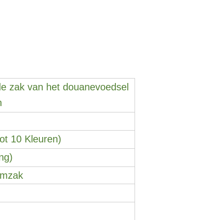
e zak van het douanevoedsel 
n
ot 10 Kleuren)
ng)
emzak