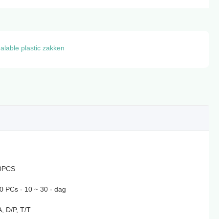
alable plastic zakken
0PCS
 PCs - 10 ~ 30 - dag
A, D/P, T/T