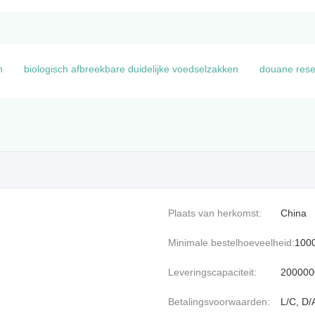
n
biologisch afbreekbare duidelijke voedselzakken
douane rese
Plaats van herkomst:
China
Minimale bestelhoeveelheid:
100
Leveringscapaciteit:
2000000
Betalingsvoorwaarden:
L/C, D/