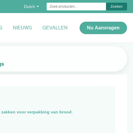
Dutch
Zoeken
S
NIEUWS
GEVALLEN
Nu Aanvragen
gs
c zakken voor verpakking van brood
,