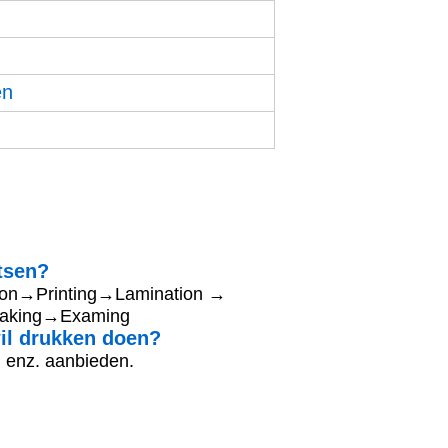
en
tsen?
tion→Printing→Lamination →
making→Examing
wil drukken doen?
 enz. aanbieden.