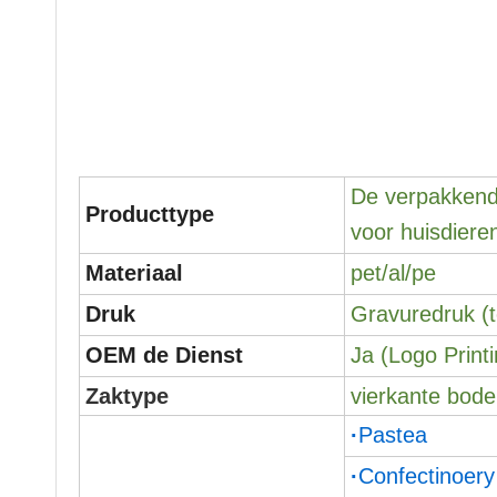
De verpakkend
Producttype
voor huisdiere
Materiaal
pet/al/pe
Druk
Gravuredruk (t
OEM de Dienst
Ja (Logo Printi
Zaktype
vierkante bod
·
Pastea
·
Confectinoery