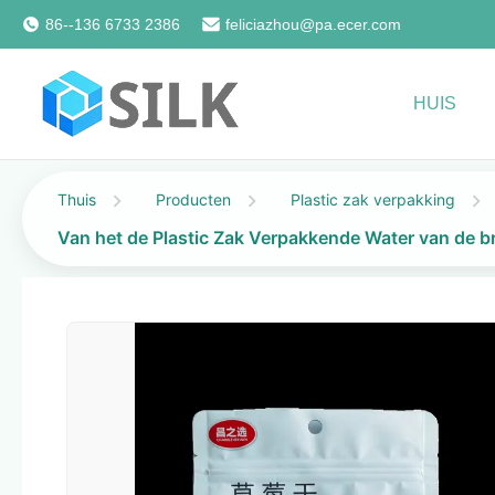
86--136 6733 2386
feliciazhou@pa.ecer.com
HUIS
Thuis
Producten
Plastic zak verpakking
Van het de Plastic Zak Verpakkende Water van de b