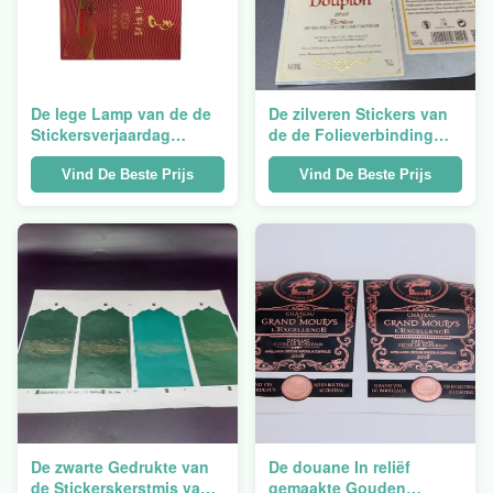
De lege Lamp van de de
De zilveren Stickers van
Stickersverjaardag
de de Folieverbinding
veertigste van het
van het Wijnetiket
Wijnetiket leidde de
Stickers In reliëf
Vind De Beste Prijs
Vind De Beste Prijs
Partijmanor van de
gemaakte maken Privé
Kortingsbar KTV
Kleefstof waterdicht
De zwarte Gedrukte van
De douane In reliëf
de Stickerskerstmis van
gemaakte Gouden