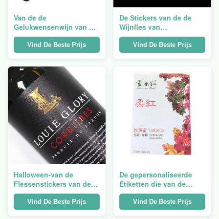
Van de de
De Stickers van de de
Gelukwensenwijn van het
Wijnfles van
douanehuwelijk de
gunstetiketten voor de
Flessenetiketten voor
Partijdecoratie van de
Vind De Beste Prijs
Vind De Beste Prijs
Graduatie ISO9001
Huwelijksdankzegging
Halloween-van de
De gepersonaliseerde
Flessenstickers van de
Etiketten die van de
Kerstmiswijn de Luxe
Whiskyfles de Privé In
Gouden Folie het In reliëf
reliëf gemaakte Stickers
Vind De Beste Prijs
Vind De Beste Prijs
maken Etiketten
van de Folieverbinding