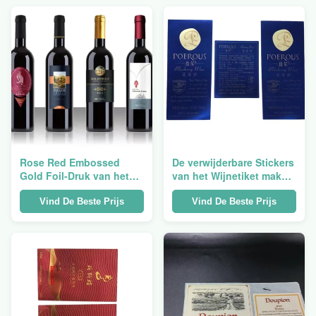
ISO14001
drukken
Rose Red Embossed
De verwijderbare Stickers
Gold Foil-Druk van het
van het Wijnetiket maken
het Metaal de
Drukaluminium In reliëf
Waterdichte Zelfklevende
gemaakt Parfum
Vind De Beste Prijs
Vind De Beste Prijs
Privé Etiket van de
waterdicht
Stickersverbinding