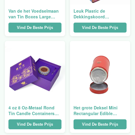
Van de het Voedselmaan
Leuk Plastic de
van Tin Boxes Large
Dekkingskoord
Christmas Cookie van het
110Dx198Hmm van
hoeden Pools Metaal de
Metaaltin boxes storage
Vind De Beste Prijs
Vind De Beste Prijs
Cakevierkant
airtight round
4 oz 8 Oz-Metaal Rond
Het grote Deksel Mini
Tin Candle Containers
Rectangular Edible
Jars 70x20mm
Custom van Tin Boxes
With Lids Child van het
Vind De Beste Prijs
Vind De Beste Prijs
Suikergoedmetaal