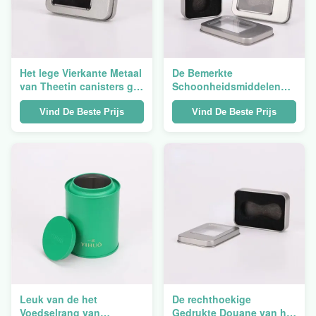
Het lege Vierkante Metaal
De Bemerkte
van Theetin canisters gift
Schoonheidsmiddelen
box packaging voor Lege
van Tin Boxes For
Koekjes
Candle Candy van het
Vind De Beste Prijs
Vind De Beste Prijs
containersmetaal
Saffraan met Deksel
Leuk van de het
De rechthoekige
Voedselrang van
Gedrukte Douane van het