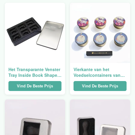
Bestand Scharnierende
Het Transparante Venster
Vierkante van het
Tray Inside Book Shape
Voedselcontainers van
van roestvrij staaltin box
Tin With Lid Empty
for tea packaging
Christmas van het
Vind De Beste Prijs
Vind De Beste Prijs
Metaalkoekje van de de
Maancake het
Voedselverpakking