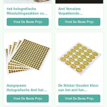
4x6 holografische
Anti Vervalste
Ritssluitingszakken voor
Verpakkende
Verpakkend Resealable
Hologramsticker die
Mini Frosted Reusable
Vinyl10ml Vial For
Vind De Beste Prijs
Vind De Beste Prijs
Medicine Glass Bottle
drukken
Aangepaste
De Sticker Gouden Kleur
Holografische Anti het
van het anti het
Vervalsen Sticker
Vervalsen Douane 3D
pp/pvc/HUISDIER/Document
Hologram
Vind De Beste Prijs
Vind De Beste Prijs