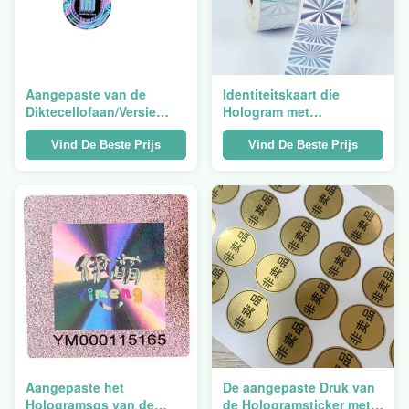
Aangepaste van de
Identiteitskaart die
Diktecellofaan/Versie
Hologram met
Document
Glanzend/Steen/Berijpte
Hologrametiketten voor
Oppervlakte verpakken
Vind De Beste Prijs
Vind De Beste Prijs
Verpakking
Aangepaste het
De aangepaste Druk van
Hologramsgs van de
de Hologramsticker met