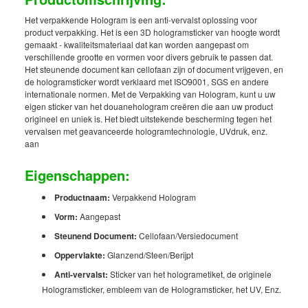
Het verpakkende Hologram is een anti-vervalst oplossing voor
product verpakking. Het is een 3D hologramsticker van hoogte wordt
gemaakt - kwaliteitsmateriaal dat kan worden aangepast om
verschillende grootte en vormen voor divers gebruik te passen dat.
Het steunende document kan cellofaan zijn of document vrijgeven, en
de hologramsticker wordt verklaard met ISO9001, SGS en andere
internationale normen. Met de Verpakking van Hologram, kunt u uw
eigen sticker van het douanehologram creëren die aan uw product
origineel en uniek is. Het biedt uitstekende bescherming tegen het
vervalsen met geavanceerde hologramtechnologie, UVdruk, enz.
aan
Eigenschappen:
Productnaam:
Verpakkend Hologram
Vorm:
Aangepast
Steunend Document:
Cellofaan/Versiedocument
Oppervlakte:
Glanzend/Steen/Berijpt
Anti-vervalst:
Sticker van het hologrametiket, de originele
Hologramsticker, embleem van de Hologramsticker, het UV, Enz.