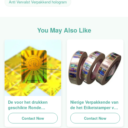
Anti Vervalst Verpakkend hologram
You May Also Like
De voor het drukken
Nietige Verpakkende van
geschikte Ronde
de het Etiketstamper van
Verpakkende
de Hologramveiligheid
Holografische
Contact Now
Duidelijke het
Contact Now
Zelfklevende Bladen van
Hologramsticker Logo