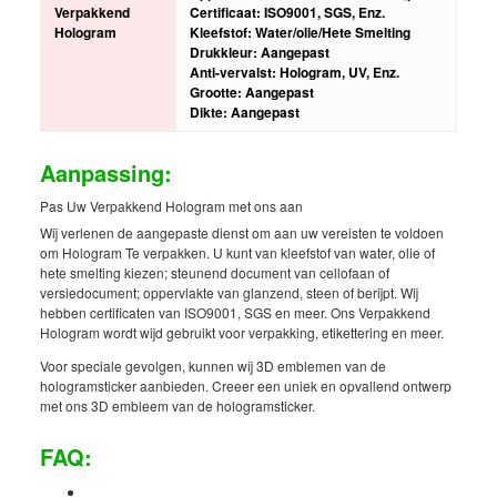
Verpakkend
Certificaat: ISO9001, SGS, Enz.
Hologram
Kleefstof: Water/olie/Hete Smelting
Drukkleur: Aangepast
Anti-vervalst: Hologram, UV, Enz.
Grootte: Aangepast
Dikte: Aangepast
Aanpassing:
Pas Uw Verpakkend Hologram met ons aan
Wij verlenen de aangepaste dienst om aan uw vereisten te voldoen
om Hologram Te verpakken. U kunt van kleefstof van water, olie of
hete smelting kiezen; steunend document van cellofaan of
versiedocument; oppervlakte van glanzend, steen of berijpt. Wij
hebben certificaten van ISO9001, SGS en meer. Ons Verpakkend
Hologram wordt wijd gebruikt voor verpakking, etikettering en meer.
Voor speciale gevolgen, kunnen wij 3D emblemen van de
hologramsticker aanbieden. Creeer een uniek en opvallend ontwerp
met ons 3D embleem van de hologramsticker.
FAQ: