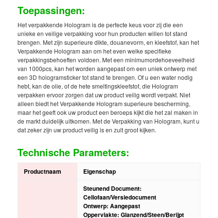
Toepassingen:
Het verpakkende Hologram is de perfecte keus voor zij die een
unieke en veilige verpakking voor hun producten willen tot stand
brengen. Met zijn superieure dikte, douanevorm, en kleefstof, kan het
Verpakkende Hologram aan om het even welke specifieke
verpakkingsbehoeften voldoen. Met een minimumordehoeveelheid
van 1000pcs, kan het worden aangepast om een uniek ontwerp met
een 3D hologramsticker tot stand te brengen. Of u een water nodig
hebt, kan de olie, of de hete smeltingskleefstof, die Hologram
verpakken ervoor zorgen dat uw product veilig wordt verpakt. Niet
alleen biedt het Verpakkende Hologram superieure bescherming,
maar het geeft ook uw product een beroeps kijkt die het zal maken in
de markt duidelijk uitkomen. Met de Verpakking van Hologram, kunt u
dat zeker zijn uw product veilig is en zult groot kijken.
Technische Parameters:
Productnaam
Eigenschap
Steunend Document:
Cellofaan/Versiedocument
Ontwerp: Aangepast
Oppervlakte: Glanzend/Steen/Berijpt