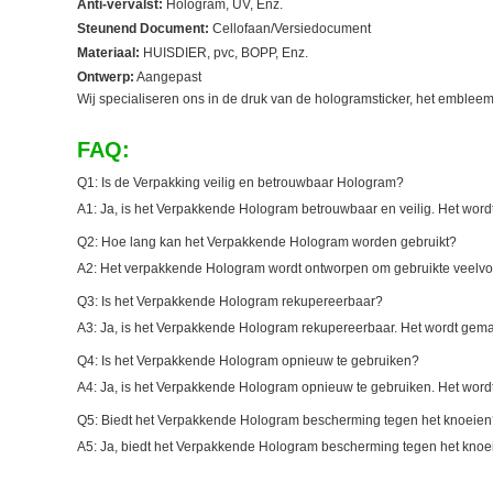
Anti-vervalst:
Hologram, UV, Enz.
Steunend Document:
Cellofaan/Versiedocument
Materiaal:
HUISDIER, pvc, BOPP, Enz.
Ontwerp:
Aangepast
Wij specialiseren ons in de druk van de hologramsticker, het embleem
FAQ:
Q1: Is de Verpakking veilig en betrouwbaar Hologram?
A1: Ja, is het Verpakkende Hologram betrouwbaar en veilig. Het word
Q2: Hoe lang kan het Verpakkende Hologram worden gebruikt?
A2: Het verpakkende Hologram wordt ontworpen om gebruikte veelvoudi
Q3: Is het Verpakkende Hologram rekupereerbaar?
A3: Ja, is het Verpakkende Hologram rekupereerbaar. Het wordt gema
Q4: Is het Verpakkende Hologram opnieuw te gebruiken?
A4: Ja, is het Verpakkende Hologram opnieuw te gebruiken. Het wordt
Q5: Biedt het Verpakkende Hologram bescherming tegen het knoeie
A5: Ja, biedt het Verpakkende Hologram bescherming tegen het knoe