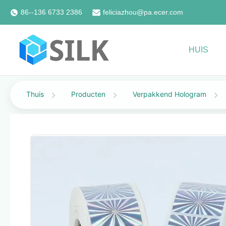
86--136 6733 2386
feliciazhou@pa.ecer.com
HUIS
Thuis
Producten
Verpakkend Hologram