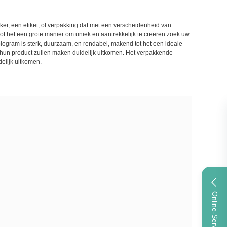
er, een etiket, of verpakking dat met een verscheidenheid van
tot het een grote manier om uniek en aantrekkelijk te creëren zoek uw
logram is sterk, duurzaam, en rendabel, makend tot het een ideale
t hun product zullen maken duidelijk uitkomen. Het verpakkende
elijk uitkomen.
Online-Service