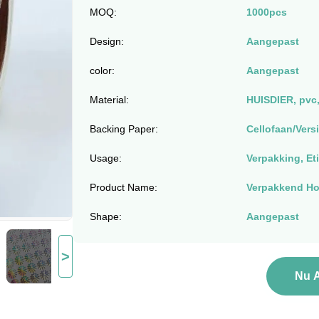
MOQ:
1000pcs
Design:
Aangepast
color:
Aangepast
Material:
HUISDIER, pvc,
Backing Paper:
Cellofaan/Ver
Usage:
Verpakking, Eti
Product Name:
Verpakkend H
Shape:
Aangepast
>
Nu 