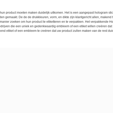
 hun product moeten maken duidelijk uitkomen. Het is een aangepast hologram stick
rden gemaakt. De de de drukkleuren, vorm, en dikte zijn klantgericht allen, makend 
e manier zoeken om hun product te etiketteren en te verpakken. Het verpakkende Ho
bedrijven die een uniek en gedenkwaardig embleem of een etiket willen creëren da
lend etiket of een embleem te creëren dat uw product zullen maken van de rest duid