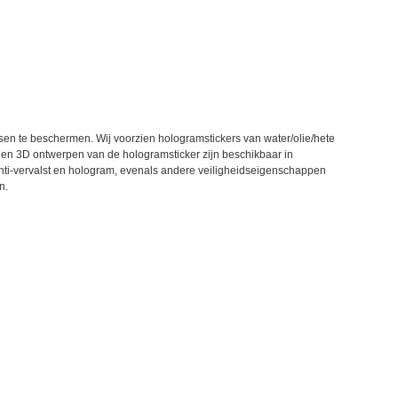
sen te beschermen. Wij voorzien hologramstickers van water/olie/hete
, en 3D ontwerpen van de hologramsticker zijn beschikbaar in
ti-vervalst en hologram, evenals andere veiligheidseigenschappen
n.