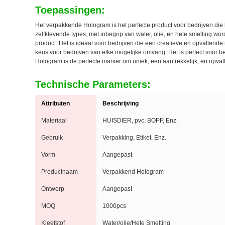
Toepassingen:
Het verpakkende Hologram is het perfecte product voor bedrijven die
zelfklevende types, met inbegrip van water, olie, en hete smelting wo
product. Het is ideaal voor bedrijven die een creatieve en opvallend
keus voor bedrijven van elke mogelijke omvang. Het is perfect voor 
Hologram is de perfecte manier om uniek, een aantrekkelijk, en opval
Technische Parameters:
Attributen
Beschrijving
Materiaal
HUISDIER, pvc, BOPP, Enz.
Gebruik
Verpakking, Etiket, Enz.
Vorm
Aangepast
Productnaam
Verpakkend Hologram
Ontwerp
Aangepast
MOQ
1000pcs
Kleefstof
Water/olie/Hete Smelting