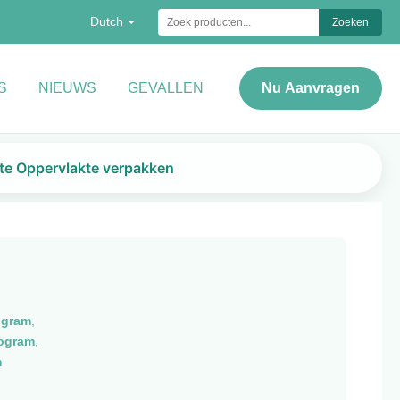
Dutch
Zoeken
S
NIEUWS
GEVALLEN
Nu Aanvragen
pte Oppervlakte verpakken
ogram
,
logram
,
m