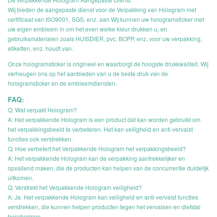
Wij bieden de aangepaste dienst voor de Verpakking van Hologram met
certificaat van ISO9001, SGS, enz. aan Wij kunnen uw hologramsticker met
uw eigen embleem in om het even welke kleur drukken u, en
gebruiksmaterialen zoals HUISDIER, pvc, BOPP, enz. voor uw verpakking,
etiketten, enz. houdt van.
Onze hologramsticker is origineel en waarborgt de hoogste drukkwaliteit. Wij
verheugen ons op het aanbieden van u de beste druk van de
hologramsticker en de embleemdiensten.
FAQ:
Q: Wat verpakt Hologram?
A: Het verpakkende Hologram is een product dat kan worden gebruikt om
het verpakkingsbeeld te verbeteren. Het kan veiligheid en anti-vervalst
functies ook verstrekken.
Q: Hoe verbetert het Verpakkende Hologram het verpakkingsbeeld?
A: Het verpakkende Hologram kan de verpakking aantrekkelijker en
opvallend maken, die de producten kan helpen van de concurrentie duidelijk
uitkomen.
Q: Verstrekt het Verpakkende Hologram veiligheid?
A: Ja. Het verpakkende Hologram kan veiligheid en anti-vervalst functies
verstrekken, die kunnen helpen producten tegen het vervalsen en diefstal
beschermen.