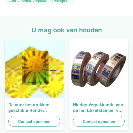
Anti Vervalst Verpakkend hologram
U mag ook van houden
De voor het drukken
Nietige Verpakkende van
geschikte Ronde
de het Etiketstamper van
Verpakkende
de Hologramveiligheid
Holografische
Contact opnemen
Duidelijke het
Contact opnemen
Zelfklevende Bladen van
Hologramsticker Logo
de Hologram
Laser