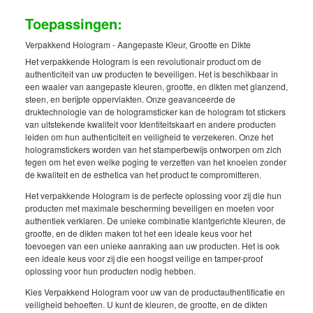
Toepassingen:
Verpakkend Hologram - Aangepaste Kleur, Grootte en Dikte
Het verpakkende Hologram is een revolutionair product om de
authenticiteit van uw producten te beveiligen. Het is beschikbaar in
een waaier van aangepaste kleuren, grootte, en dikten met glanzend,
steen, en berijpte oppervlakten. Onze geavanceerde de
druktechnologie van de hologramsticker kan de hologram tot stickers
van uitstekende kwaliteit voor Identiteitskaart en andere producten
leiden om hun authenticiteit en veiligheid te verzekeren. Onze het
hologramstickers worden van het stamperbewijs ontworpen om zich
tegen om het even welke poging te verzetten van het knoeien zonder
de kwaliteit en de esthetica van het product te compromitteren.
Het verpakkende Hologram is de perfecte oplossing voor zij die hun
producten met maximale bescherming beveiligen en moeten voor
authentiek verklaren. De unieke combinatie klantgerichte kleuren, de
grootte, en de dikten maken tot het een ideale keus voor het
toevoegen van een unieke aanraking aan uw producten. Het is ook
een ideale keus voor zij die een hoogst veilige en tamper-proof
oplossing voor hun producten nodig hebben.
Kies Verpakkend Hologram voor uw van de productauthentificatie en
veiligheid behoeften. U kunt de kleuren, de grootte, en de dikten