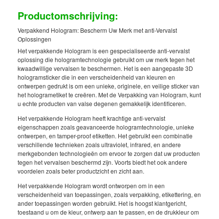
Productomschrijving:
Verpakkend Hologram: Bescherm Uw Merk met anti-Vervalst
Oplossingen
Het verpakkende Hologram is een gespecialiseerde anti-vervalst
oplossing die hologramtechnologie gebruikt om uw merk tegen het
kwaadwillige vervalsen te beschermen. Het is een aangepaste 3D
hologramsticker die in een verscheidenheid van kleuren en
ontwerpen gedrukt is om een unieke, originele, en veilige sticker van
het hologrametiket te creëren. Met de Verpakking van Hologram, kunt
u echte producten van valse degenen gemakkelijk identificeren.
Het verpakkende Hologram heeft krachtige anti-vervalst
eigenschappen zoals geavanceerde hologramtechnologie, unieke
ontwerpen, en tamper-proof etiketten. Het gebruikt een combinatie
verschillende technieken zoals ultraviolet, infrared, en andere
merkgebonden technologieën om ervoor te zorgen dat uw producten
tegen het vervalsen beschermd zijn. Voorts biedt het ook andere
voordelen zoals beter productzicht en zicht aan.
Het verpakkende Hologram wordt ontworpen om in een
verscheidenheid van toepassingen, zoals verpakking, etikettering, en
ander toepassingen worden gebruikt. Het is hoogst klantgericht,
toestaand u om de kleur, ontwerp aan te passen, en de drukkleur om