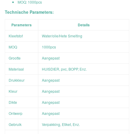
MOQ: 1000pcs
Technische Parameters:
Parameters
Details
Kleefstof
Water/olie/Hete Smelting
MOQ
1000pcs
Grootte
Aangepast
Materiaal
HUISDIER, pvc, BOPP, Enz.
Drukkleur
Aangepast
Kleur
Aangepast
Dikte
Aangepast
Ontwerp
Aangepast
Gebruik
Verpakking, Etiket, Enz.