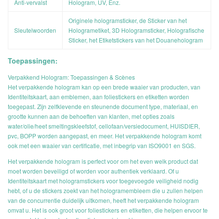
Anti-vervalst
Hologram, UV, Enz.
Originele hologramsticker, de Sticker van het
Sleutelwoorden
Hologrametiket, 3D Hologramsticker, Holografische
Sticker, het Etiketstickers van het Douanehologram
Toepassingen:
Verpakkend Hologram: Toepassingen & Scènes
Het verpakkende hologram kan op een brede waaier van producten, van
Identiteitskaart, aan emblemen, aan foliestickers en etiketten worden
toegepast. Zijn zelfklevende en steunende document type, materiaal, en
grootte kunnen aan de behoeften van klanten, met opties zoals
water/olie/heet smeltingskleefstof, cellofaan/versiedocument, HUISDIER,
pvc, BOPP worden aangepast, en meer. Het verpakkende hologram komt
ook met een waaier van certificatie, met inbegrip van ISO9001 en SGS.
Het verpakkende hologram is perfect voor om het even welk product dat
moet worden beveiligd of worden voor authentiek verklaard. Of u
Identiteitskaart met hologramstickers voor toegevoegde veiligheid nodig
hebt, of u de stickers zoekt van het hologramembleem die u zullen helpen
van de concurrentie duidelijk uitkomen, heeft het verpakkende hologram
omvat u. Het is ook groot voor foliestickers en etiketten, die helpen ervoor te