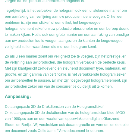
zorgen dat het product authentiek en origineel is.
Tegelijkertijd, is het verpakkende hologram ook een uitstekende manier om
een aanraking van verfijning aan uw producten toe te voegen. Of het een
embleem is, zijn een sticker, of een etiket, het toegevoegde
hologramelement zeker om uw product professioneler en een beroep doend
te maken kijken. Het is ook een grote manier om een aanraking van prestige
aan uw producten toe te voegen, aangezien de klanten de toegevoegde
veiligheid zullen waarderen die met een hologram komt.
Zo als u een manier zoekt om veiligheid toe te voegen, zijn het prestige, en
de verfijning aan uw producten, die hologram verpakken de perfecte keus.
Met zijn klantgericht zelfklevend en steunend document type, materiaal, en
grootte, en zijn gamma van certificatie, is het verpakkende hologram zeker
om uw behoeften te passen. En met zijn toegevoegd hologramelement, zijn
uw producten zeker om van de concurrentie duidelijk uit te komen.
Aanpassing:
De aangepaste 3D de Drukdiensten van de Hologramsticker
Onze aangepaste 3D de drukdiensten van de hologramsticker biedt MOQ
van 1000pcs aan en een waaier van oppervlakte eindigt als Glanzend,
Steen, en Berijpt. Wij verstrekken ook douanegrootte en vormen, en de optie
om document zoals Cellofaan of Versiedocument te steunen.