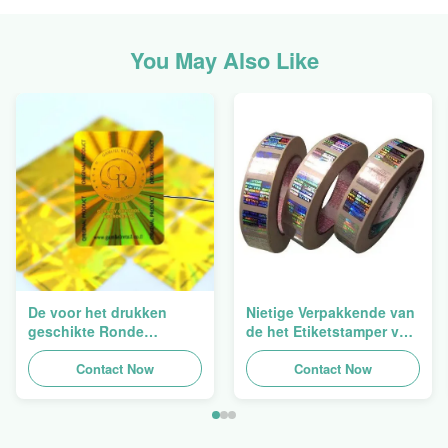
You May Also Like
De voor het drukken
Nietige Verpakkende van
geschikte Ronde
de het Etiketstamper van
Verpakkende
de Hologramveiligheid
Holografische
Contact Now
Duidelijke het
Contact Now
Zelfklevende Bladen van
Hologramsticker Logo
de Hologram
Laser
Oorspronkelijke Sticker