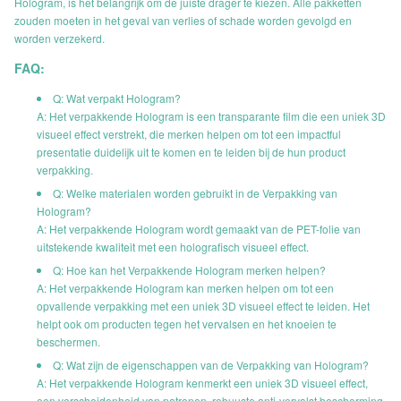
Hologram, is het belangrijk om de juiste drager te kiezen. Alle pakketten
zouden moeten in het geval van verlies of schade worden gevolgd en
worden verzekerd.
FAQ:
Q: Wat verpakt Hologram?
A: Het verpakkende Hologram is een transparante film die een uniek 3D
visueel effect verstrekt, die merken helpen om tot een impactful
presentatie duidelijk uit te komen en te leiden bij de hun product
verpakking.
Q: Welke materialen worden gebruikt in de Verpakking van
Hologram?
A: Het verpakkende Hologram wordt gemaakt van de PET-folie van
uitstekende kwaliteit met een holografisch visueel effect.
Q: Hoe kan het Verpakkende Hologram merken helpen?
A: Het verpakkende Hologram kan merken helpen om tot een
opvallende verpakking met een uniek 3D visueel effect te leiden. Het
helpt ook om producten tegen het vervalsen en het knoeien te
beschermen.
Q: Wat zijn de eigenschappen van de Verpakking van Hologram?
A: Het verpakkende Hologram kenmerkt een uniek 3D visueel effect,
een verscheidenheid van patronen, robuuste anti-vervalst bescherming,