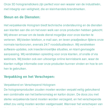
Onze 3D hologramstickers zijn perfect voor een waaier van de industrieën,
met inbegrip van veiligheid, die en kleinhandels brandmerken.
Steun en de Diensten:
Het verpakkende Hologram biedt technische ondersteuning en de diensten
aan klanten aan die om het even welk van onze producten hebben gekocht.
Wij streven ernaar om de beste dienst mogelijke voor onze klanten te
verlenen. Wij bieden telefoon, e-mail aan, en leven praatjesteun tijdens onze
normale kantooruren, evenals 24/7 noodsituatiesteun. Wij verstrekken
software-updates, ook insectenmoeilijke situaties, en klant-gevraagde
aanpassing. Wij verstrekken opleiding voor onze klanten, of onsite of via
webinars. Wij bieden ook een uitvoerige online kennisbank aan, waar de
klanten nuttige informatie over onze producten kunnen vinden en hoe te om
hen te gebruiken.
Verpakking en het Verschepen:
Verpakkend en Verschepend Hologram
De hologramproducten zouden moeten worden verpakt veilig gebruikend
een combinatie van het bellenomslag en karton dozen. De doos zou met
sterke verpakkende band moeten worden verzegeld, en het verschepende
etiket zou veilig moeten worden vastgemaakt. Wanneer het verschepen van