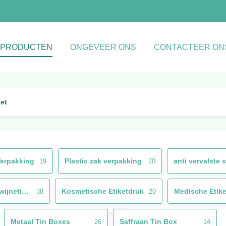
PRODUCTEN
ONGEVEER ONS
CONTACTEER ON
ket
Verpakking
Plastic zak verpakking
anti vervalste s
19
20
De Stickers van het wijnetiket
Kosmetische Etiketdruk
Medische Etike
38
20
Metaal Tin Boxes
Saffraan Tin Box
26
14