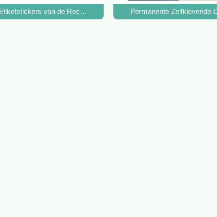
tand
 Etiketstickers van de Rechthoekwijn met Temperatuurweerstand
Permanente Zelfklevende Di
Wijn voor Uw Product Verpakking