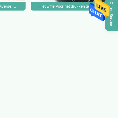
Online-Service
verse de Broodjes van het Etiketstickers van de Groottewijn Verpak
Het witte Voor het drukken geschikte Etiket 