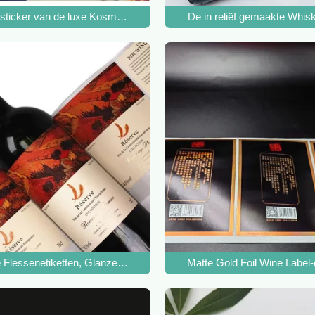
mized Wine Label van de Alcoholische drankalcohol
tsticker van de luxe Kosmetische Wijn, DT Gebottelde Drank Vinyl Ze
De in reliëf gemaakte Whis
heidsmiddel van de de Stickerluxe van het Wijnetiket te verwijdere
lessenetiketten, Glanzend/Matt Embossing Customized Wine Label 
Matte Gold Foil Wine Label-