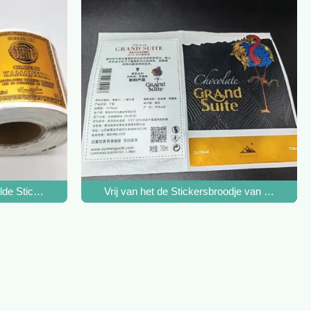
 de de Flessensticker Glanzende Zilver
ter Steen van de de Flessen Hete Gouden Druk
e Stickers drukten de Etikettenhuwelijk van Logo Roll Food Wine Bo
Vrij van het de Stickersbroodje van het Wijne