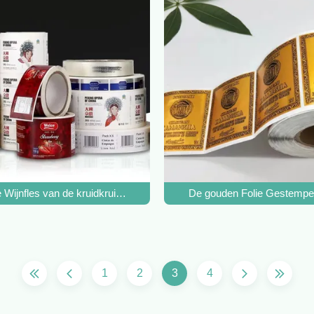
e Wijn van de het Bierwodka van de de Alcoholische drankalcohol van
 Wijnfles van de kruidkruik de Zelfklevende van het de Etikettenwa
De gouden Folie Gestempeld
1
2
3
4