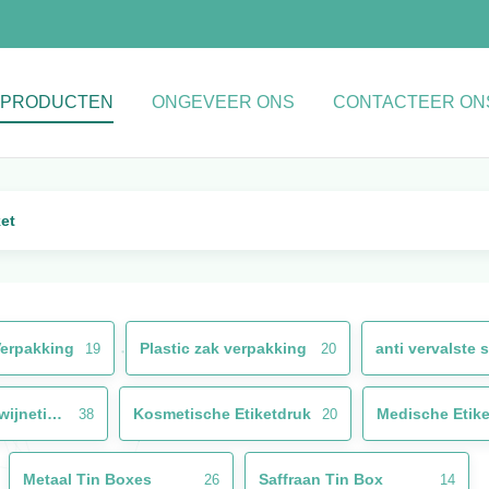
PRODUCTEN
ONGEVEER ONS
CONTACTEER ON
ket
Verpakking
Plastic zak verpakking
anti vervalste s
19
20
De Stickers van het wijnetiket
Kosmetische Etiketdruk
Medische Etike
38
20
Metaal Tin Boxes
Saffraan Tin Box
26
14