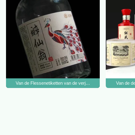
Van de Flessenetiketten van de verjaardags het Zelfklevend
Van de de