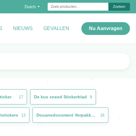
Dutch
Zoeken
S
NIEUWS
GEVALLEN
Nu Aanvragen
ticker
De kus sneed Stickerblad
17
9
tstickers
Douanedocument Verpakkend Vakje
13
16