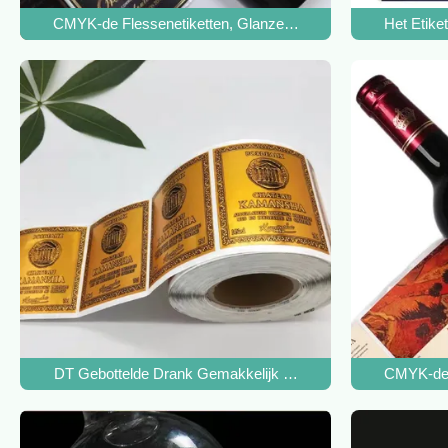
CMYK-de Flessenetiketten, Glanzend/Matt Embossing Custo
Het Etike
DT Gebottelde Drank Gemakkelijk om Waterdichte het Schoon
CMYK-de F