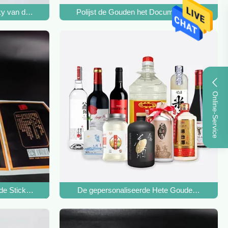
lfklevende Sticker
ky van de de Wodkawijn van Metaallogo sticker european made for 
Polijst de Gouden het Document van het Folie
Online-Service
n
van de Alcoholische drankalcohol
de Stickers Metaalkleefstof van de Stickers Witte Douane In reliëf g
De gepersonaliseerde Hete Gouden de Foliedr