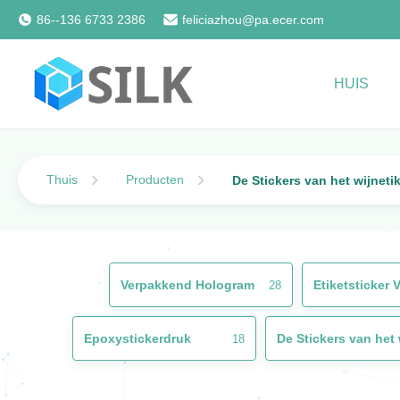
86--136 6733 2386
feliciazhou@pa.ecer.com
HUIS
Thuis
Producten
De Stickers van het wijneti
Verpakkend Hologram
Etiketsticker 
28
Epoxystickerdruk
18