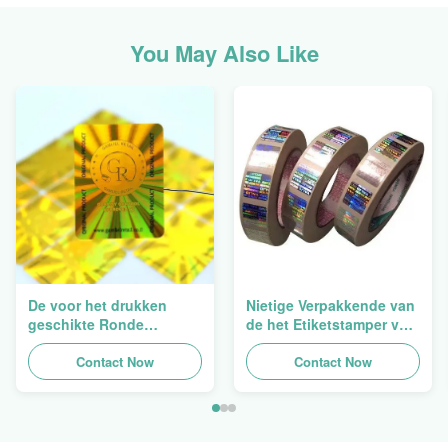
You May Also Like
De voor het drukken
Nietige Verpakkende van
geschikte Ronde
de het Etiketstamper van
Verpakkende
de Hologramveiligheid
Holografische
Contact Now
Duidelijke het
Contact Now
Zelfklevende Bladen van
Hologramsticker Logo
de Hologram
Laser
Oorspronkelijke Sticker