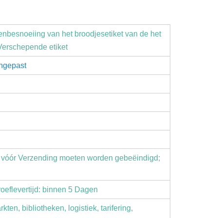
enbesnoeiing van het broodjesetiket van de het
 Verschepende etiket
ngepast
st vóór Verzending moeten worden gebeëindigd;
roeflevertijd: binnen 5 Dagen
ten, bibliotheken, logistiek, tarifering,