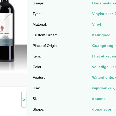
Usage:
Douanesticke
Type:
Vinylsticker,
Material:
Vinyl
Custom Order:
Keur goed
Place of Origin:
Guangdong, 
Item:
I het etiket 
Color:
volledige kle
Feature:
Waterdichte, 
Use:
wijndranken, 
Size:
douane
>
Shape:
douanevorm