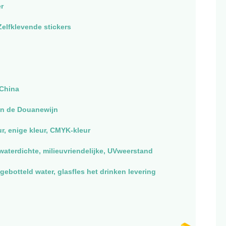
r
 Zelfklevende stickers
China
van de Douanewijn
ur, enige kleur, CMYK-kleur
waterdichte, milieuvriendelijke, UVweerstand
gebotteld water, glasfles het drinken levering