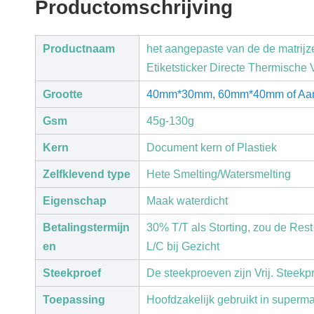
Productomschrijving
Productnaam
het aangepaste van de de matrijz
Etiketsticker Directe Thermische
Grootte
40mm*30mm, 60mm*40mm of Aa
Gsm
45g-130g
Kern
Document kern of Plastiek
Zelfklevend type
Hete Smelting/Watersmelting
Eigenschap
Maak waterdicht
Betalingstermijn
30% T/T als Storting, zou de Re
en
L/C bij Gezicht
Steekproef
De steekproeven zijn Vrij. Steekp
Toepassing
Hoofdzakelijk gebruikt in supermark