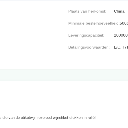
Plaats van herkomst:
China
Minimale bestelhoeveelheid:
500
Leveringscapaciteit:
200000
Betalingsvoorwaarden:
L/C, T/
die van de etiketwijn rozerood wijnetiket drukken in reliëf