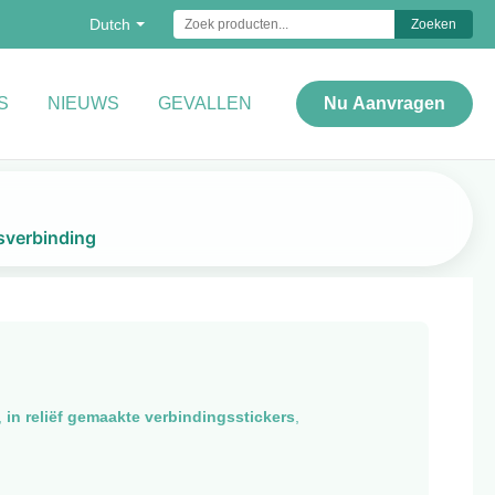
Dutch
Zoeken
S
NIEUWS
GEVALLEN
Nu Aanvragen
rsverbinding
,
in reliëf gemaakte verbindingsstickers
,