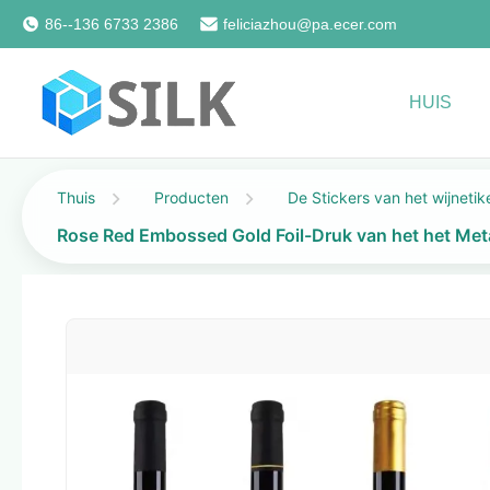
86--136 6733 2386
feliciazhou@pa.ecer.com
HUIS
Thuis
Producten
De Stickers van het wijnetik
Rose Red Embossed Gold Foil-Druk van het het Metaa