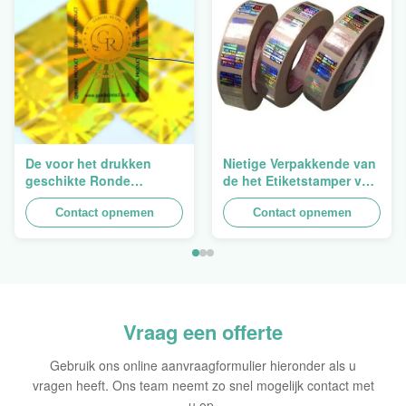
De voor het drukken
Nietige Verpakkende van
geschikte Ronde
de het Etiketstamper van
Verpakkende
de Hologramveiligheid
Holografische
Contact opnemen
Duidelijke het
Contact opnemen
Zelfklevende Bladen van
Hologramsticker Logo
de Hologram
Laser
Oorspronkelijke Sticker
Vraag een offerte
Gebruik ons online aanvraagformulier hieronder als u
vragen heeft. Ons team neemt zo snel mogelijk contact met
u op.