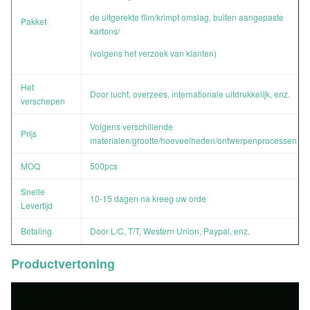
de uitgerekte film/krimpt omslag, buiten aangepaste
Pakket
kartons/
(volgens het verzoek van klanten)
Het
Door lucht, overzees, internationale uitdrukkelijk, enz.
verschepen
Volgens verschillende
Prijs
materialen/grootte/hoeveelheden/ontwerpenprocessen
MOQ
500pcs
Snelle
10-15 dagen na kreeg uw orde
Levertijd
Betaling
Door L/C, T/T, Western Union, Paypal, enz.
Productvertoning