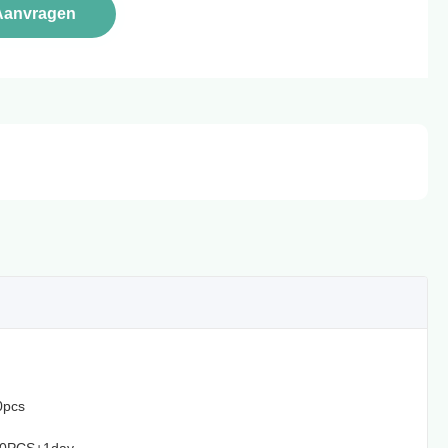
Aanvragen
0pcs