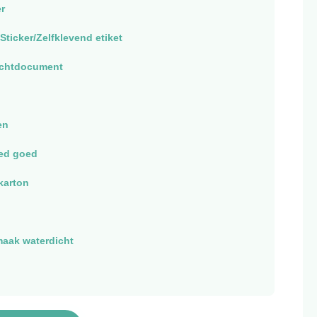
r
Sticker/Zelfklevend etiket
uchtdocument
en
ed goed
 karton
maak waterdicht