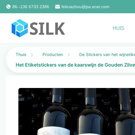
86--136 6733 2386
feliciazhou@pa.ecer.com
HUIS
Thuis
Producten
De Stickers van het wijnetik
Het Etiketstickers van de kaarswijn de Gouden Zilv