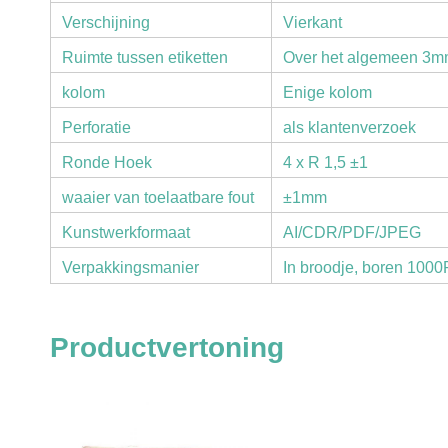
Verschijning
Vierkant
Ruimte tussen etiketten
Over het algemeen 3
kolom
Enige kolom
Perforatie
als klantenverzoek
Ronde Hoek
4 x R 1,5 ±1
waaier van toelaatbare fout
±1mm
Kunstwerkformaat
AI/CDR/PDF/JPEG
Verpakkingsmanier
In broodje, boren 1000
Productvertoning