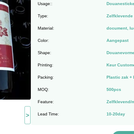
Usage::
Douanesticke
Type:
Zelfklevende 
Material:
document, l
Color:
Aangepast
Shape:
Douanevorm
Printing:
Keur Custom
Packing:
Plastic zak +
MOQ:
500pcs
Feature:
Zelfklevend/
Lead Time:
10-20day
>