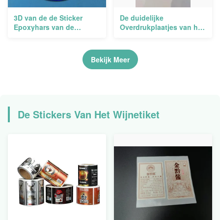
3D van de de Sticker
De duidelijke
Epoxyhars van de
Overdrukplaatjes van het
Gelkoepel Etiketten
de Stickersgel van de
Crystal Logo Holographic
Epoxyharskoepel voor
Epoxyvloerentuimelschakelaa
Bekijk Meer
De Stickers Van Het Wijnetiket