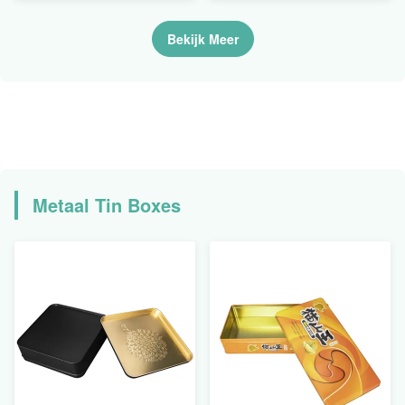
Pillengeneeskunde
Streepjescode het
etiketteert Oliebewijs het
Laboratorium van de het
Bekijk Meer
Snelle Levering Bestand
BroodjesReageerbuis het
Langzaam verdwijnen
Bevriezen Sticker van de
Huisdieren Gevaarlijke
Drug
Metaal Tin Boxes