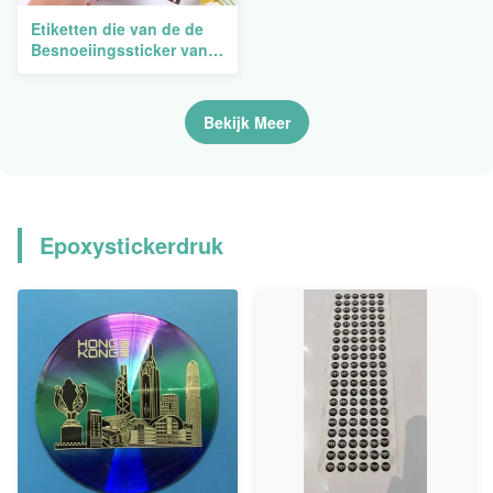
Etiketten die van de de
Besnoeiingssticker van
de douane de Duidelijke
Matrijs het Zelfklevende
Transparante
Bekijk Meer
Beeldverhaal van A5
drukken
Epoxystickerdruk