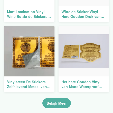
Matt Lamination Vinyl
Witte de Sticker Vinyl
Wine Bottle-de Stickers
Hete Gouden Druk van
etiketteert Waterdichte
Mini Wine Label Sticker
Privé Druk
Matte
Vinylsteen De Stickers
Het hete Gouden Vinyl
Zelfklevend Metaal van
van Matte Waterproof
het wijnetiket voor
Labels Sticker White van
Flessencmyk Kleur
het Wijnetiket Stickers
Gepersonaliseerde
Bekijk Meer