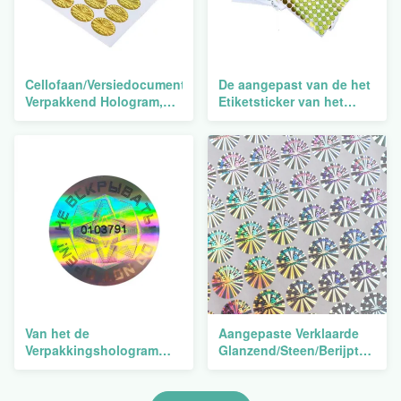
Cellofaan/Versiedocument
De aangepast van de het
Verpakkend Hologram,
Etiketsticker van het
Glanzend/Matte
HUISDIERENhologram
Hologram Sticker
Divers Beschikbare Vorm
en Ontwerp
Van het de
Aangepaste Verklaarde
Verpakkingshologram
Glanzend/Steen/Berijpt
van HUISDIERENpvc
Verpakkend Hologram
BOPP de Stickerdruk
ISO9001