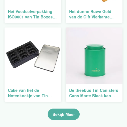
Het Voedselverpakking
Het dunne Ruwe Geld
ISO9001 van Tin Boxes
van de Gift Vierkante
Pencil Luxury Diamond
Koekjes van Metaaltin
van het juwelenmetaal
boxes round festival
empty
Cake van het de
De theebus Tin Canisters
Notenkoekje van Tin
Cans Matte Black kan
Boxes Round Metal
Gerecycleerde de Lucht
Moon van het opslag de
vast Zwarte van het Knop
Kleine Vlakke Metaal
Binnendeksel
Bekijk Meer