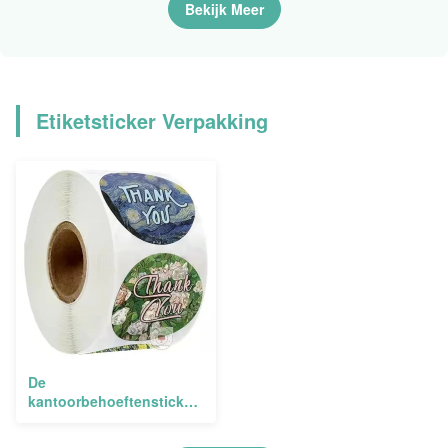
voor Etiketten
Bekijk Meer
Etiketsticker Verpakking
De
kantoorbehoeftensticker
etiketteert Voor het
drukken geschikt