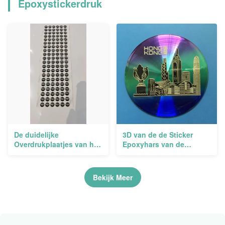
Epoxystickerdruk
De duidelijke
3D van de de Sticker
Overdrukplaatjes van het
Epoxyhars van de
de Stickersgel van de
Gelkoepel Etiketten
Epoxyharskoepel voor
Crystal Logo Holographic
Epoxyvloerentuimelschakelaars
Bekijk Meer