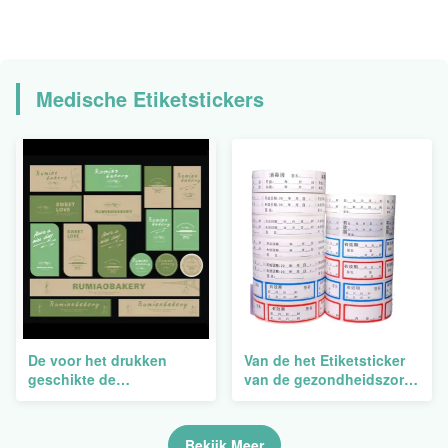
Medische Etiketstickers
De voor het drukken
Van de het Etiketsticker
geschikte de
van de gezondheidszorg
Flessenstickers van de
de Thermische
Pillengeneeskunde
Streepjescode het
etiketteert Oliebewijs het
Laboratorium van de het
Bekijk Meer