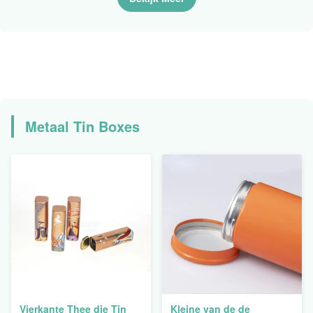
Snelle Levering Bestand
BroodjesReageerbuis het
Langzaam verdwijnen
Bevriezen Sticker van de
Huisdieren Gevaarlijke
Drug
Metaal Tin Boxes
Vierkante Thee die Tin
Kleine van de de