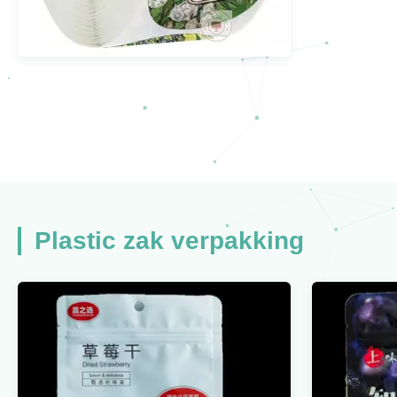
De kantoorbehoeftensticker
etiketteert Voor het drukken
geschikt Verbindingenroze
dankt u Logo Stickers Pastry
Wrapping 1 Duim
Plastic zak verpakking
Bekijk meer