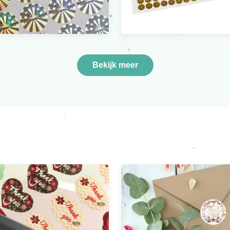
Bekijk meer
Anti Vervalste Kras van
Zelfklevende
e Laser Zilveren
beveiligingsstickers 
ische Sticker van OEM
met kleurveranderin
Kleefstof
vervalsing
Bekijk meer
Bekijk meer