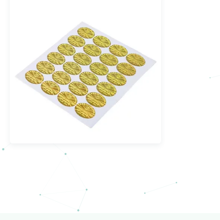
Laser Hologram Anti-
vervalsing Etiket Op maat
gemaakte lijm