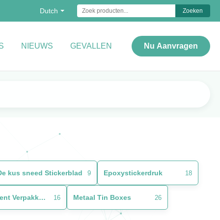
Dutch
Zoeken
S
NIEUWS
GEVALLEN
Nu Aanvragen
De kus sneed Stickerblad
Epoxystickerdruk
9
18
Douanedocument Verpakkend Vakje
Metaal Tin Boxes
16
26