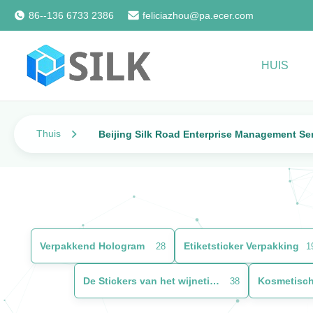
86--136 6733 2386
feliciazhou@pa.ecer.com
HUIS
Thuis
Beijing Silk Road Enterprise Management Ser
Verpakkend Hologram
Etiketsticker Verpakking
28
1
De Stickers van het wijnetiket
Kosmetisch
38