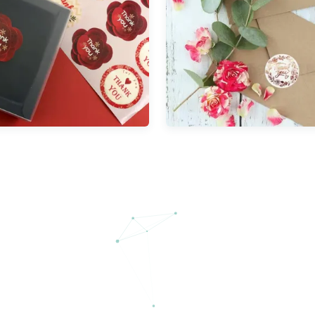
de Stickersverbinding
Van het de Stickerbro
Logo Label Sticker
het adres Zelfklevend
ackaging Eco de
de Douane Vinyletiket
chappelijke Vinyldruk
het HUISDIER van Kr
e Foliesticker Gouden
Bekijk meer
Bekijk meer