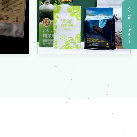
Online-Service
kbare
Droog Fruit die Plastic Zakken
cycleerde
Droge het Voedselbopp
 het
Antimist bakken van de
a van de
Vacuüm Verpakkingssnack
akken
Bekijk meer