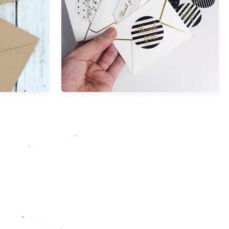
odje van
Het Etiketsticker van het bloem
e Etiket
dankt de Waterdichte Huwelijk
ten voor
Verpakking u omcirkelt
uikenpvc
Stickers 500pcs
Bekijk meer