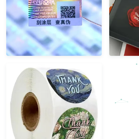
Het Etiketsticker die van de
Van de 
douane Gouden Folie Broodje
van 
Zelfklevende het Verschepen
P
Etiketten Thermische Direct
Vriends
verpakken
van de d
Bekijk meer