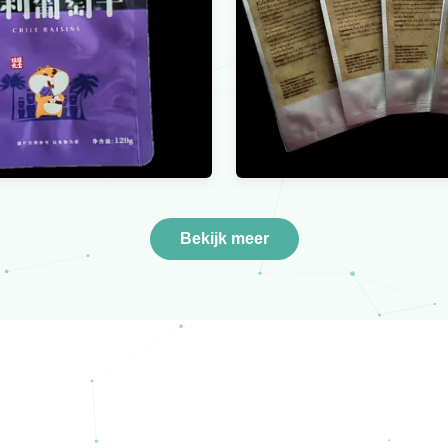
Bekijk meer
indings Plastic Zak die
Biologisch afbree
ch afbreekbare Vlakke
Ritssluiting die Gere
elamineerde het
Polyzakken voor
lbrandkast verpakken
Verschepen van de Di
 Koekjesritssluiting
Klerent-shirt verp
Bekijk meer
Bekijk meer