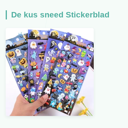
De kus sneed Stickerblad
Bekijk meer