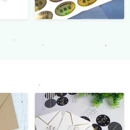
Anti-vervalsing Sabotage
afdrukken
Evident Hologram Stickers
g Anti-
Aangepast afdrukken
Bekijk meer