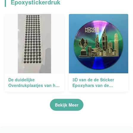
Epoxystickerdruk
De duidelijke
3D van de de Sticker
Overdrukplaatjes van het
Epoxyhars van de
de Stickersgel van de
Gelkoepel Etiketten
Epoxyharskoepel voor
Crystal Logo Holographic
Epoxyvloerentuimelschakelaars
Bekijk Meer