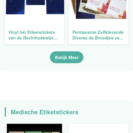
Vinyl het Etiketstickers
Permanente Zelfklevende
van de Rechthoekwijn
Diverse de Broodjes van
met
het Etiketstickers van de
Temperatuurweerstand
Groottewijn Verpakking
Bekijk Meer
Medische Etiketstickers