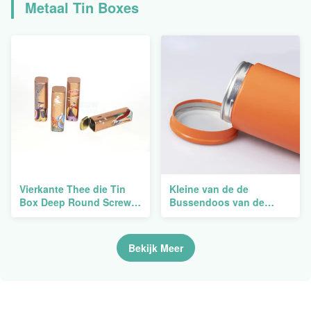
Metaal Tin Boxes
Vierkante Thee die Tin
Kleine van de de
Box Deep Round Screw
Bussendoos van de
Kleurrijk 1 Oz 2oz 4oz 6oz
Metaalthee de
8OZ verpakken
Containerblikken
Verpakking
Bekijk Meer