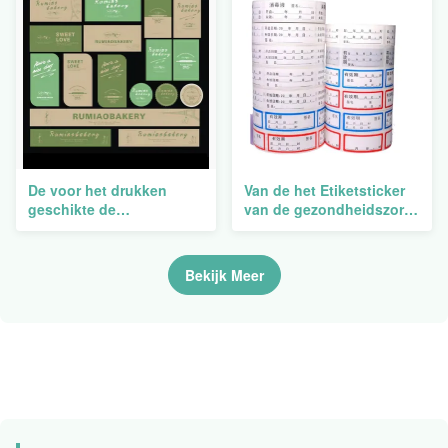
De voor het drukken
Van de het Etiketsticker
geschikte de
van de gezondheidszorg
Flessenstickers van de
de Thermische
Pillengeneeskunde
Streepjescode het
etiketteert Oliebewijs het
Laboratorium van de het
Bekijk Meer
Snelle Levering Bestand
BroodjesReageerbuis het
Langzaam verdwijnen
Bevriezen Sticker van de
Huisdieren Gevaarlijke
Drug