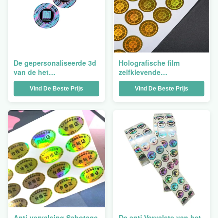
De gepersonaliseerde 3d
Holografische film
van de het
zelfklevende
Etiketverbinding van de
verzendetiketten,
Vind De Beste Prijs
Vind De Beste Prijs
Hologramsticker van de
waterdichte
de Pasverbinding
roletiketstickers
Waterdichte Nietige
Veiligheid
Anti-vervalsing Sabotage
De anti Vervalste van het