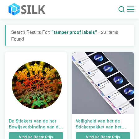
Search Results For:
"tamper proof labels"
- 20 Items
Found
De Stickers van de het
Veiligheid van het de
Bewijsverbinding van de
Stickerpakket van het
douanestamper drukten
Verpakkingshologram
Vind De Beste Prijs
Vind De Beste Prijs
Zelfklevende de
van de Stamper