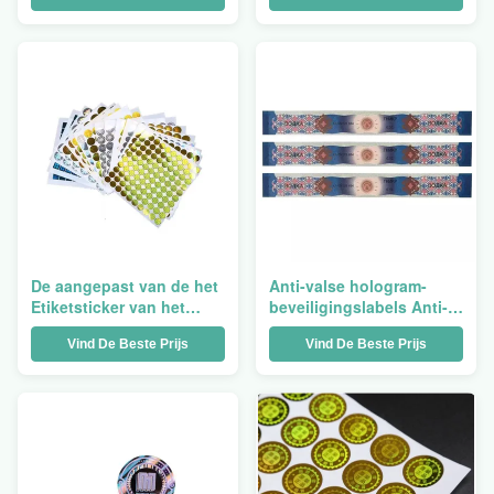
Veiligheids Kleine Drank
Duidelijke Etiketten
van de Etikettenfles
Holografische de
Lipgloss 3D tweede
De aangepast van de het
Anti-valse hologram-
Etiketsticker van het
beveiligingslabels Anti-
HUISDIERENhologram
vervalsingsoplossingen
Vind De Beste Prijs
Vind De Beste Prijs
Divers Beschikbare Vorm
Technologie
en Ontwerp