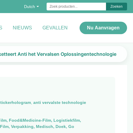
Dutch
Zoeken
S
NIEUWS
GEVALLEN
Nu Aanvragen
iketteert Anti het Vervalsen Oplossingentechnologie
stickerhologram
,
anti vervalste technologie
ilm, Food&Medicine-Film, Logistiekfilm,
Film, Verpakking, Medisch, Doek, Go