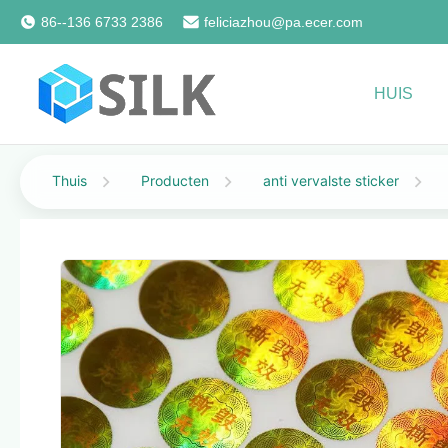
86--136 6733 2386
feliciazhou@pa.ecer.com
HUIS
Thuis
Producten
anti vervalste sticker