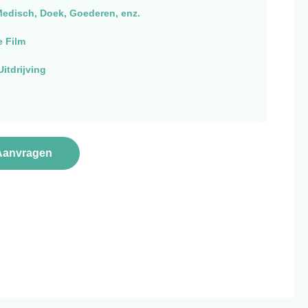
Medisch, Doek, Goederen, enz.
e Film
itdrijving
Aanvragen