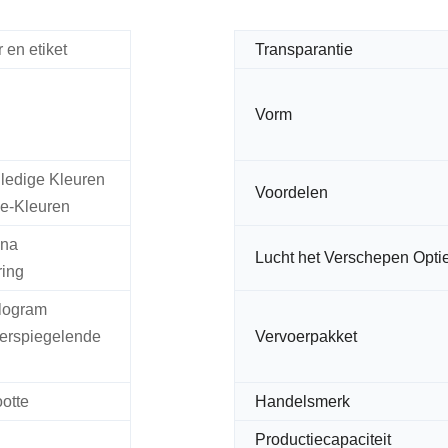
 en etiket
Transparantie
Vorm
lledige Kleuren
Voordelen
e-Kleuren
 na
Lucht het Verschepen Opti
ring
logram
erspiegelende
Vervoerpakket
otte
Handelsmerk
Productiecapaciteit