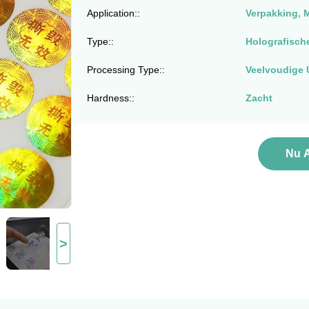
Application::
Verpakking, 
Type::
Holografisch
Processing Type::
Veelvoudige U
Hardness::
Zacht
Nu 
>