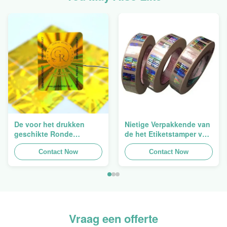
De voor het drukken
Nietige Verpakkende van
geschikte Ronde
de het Etiketstamper van
Verpakkende
de Hologramveiligheid
Holografische
Contact Now
Duidelijke het
Contact Now
Zelfklevende Bladen van
Hologramsticker Logo
de Hologram
Laser
Oorspronkelijke Sticker
Vraag een offerte