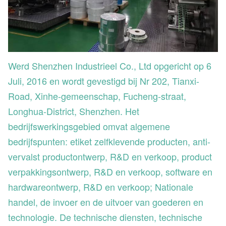
Werd Shenzhen Industrieel Co., Ltd opgericht op 6
Juli, 2016 en wordt gevestigd bij Nr 202, Tianxi-
Road, Xinhe-gemeenschap, Fucheng-straat,
Longhua-District, Shenzhen. Het
bedrijfswerkingsgebied omvat algemene
bedrijfspunten: etiket zelfklevende producten, anti-
vervalst productontwerp, R&D en verkoop, product
verpakkingsontwerp, R&D en verkoop, software en
hardwareontwerp, R&D en verkoop; Nationale
handel, de invoer en de uitvoer van goederen en
technologie. De technische diensten, technische