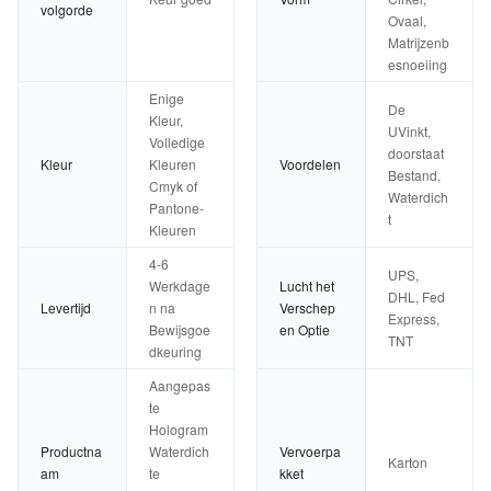
volgorde
Ovaal,
Matrijzenb
esnoeiing
Enige
De
Kleur,
UVinkt,
Volledige
doorstaat
Kleur
Kleuren
Voordelen
Bestand,
Cmyk of
Waterdich
Pantone-
t
Kleuren
4-6
UPS,
Werkdage
Lucht het
DHL, Fed
Levertijd
n na
Verschep
Express,
Bewijsgoe
en Optie
TNT
dkeuring
Aangepas
te
Hologram
Productna
Waterdich
Vervoerpa
Karton
am
te
kket