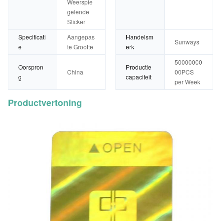
Weerspie
gelende
Sticker
Specificati
Aangepas
Handelsm
Sunways
e
te Grootte
erk
50000000
Oorspron
Productie
China
00PCS
g
capaciteit
per Week
Productvertoning