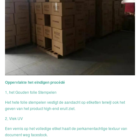
Oppervlakte het eindigen procédé
1, het Gouden folie Stempelen
Het hete folie stempelen vestigt de aandacht op etiketten terwijl ook het
geven van het product high-end eruit ziet.
2, Vlek UV
Een vernis op het volledige etiket haalt de perkamentachtige textuur van
document weg facestock.