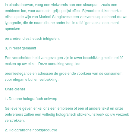
In plaats daarvan, voeg een vlekvernis aan een steunpunt, zoals een
embleem toe, voor aandacht-grijpt polijst effect. Bijvoorbeeld, kenmerkt dit
etiket op de wijn van Martedi Sangiovese een vlekvernis op de hand-drawn
typografie, die de naamtribune onder het in reliëf gemaakte document
opmaken
en creërend esthetisch intrigeren.
3, In reliëf gemaakt
Een verscheidenheid van gevolgen zijn te uwer beschikking met in reliëf
maken op uw etiket. Deze aanraking voegt toe
premieelegantie en adressen de groeiende voorkeur van de consument
voor elegante buiten verpakking.
Onze dienst
1.
Douane holografisch ontwerp
Gelieve te geven enkel ons een embleem of één of andere tekst en onze
ontwerpers zullen een volledig holografisch stickerkunstwerk op uw verzoek
verstrekken.
2. Holografische hoofdproductie