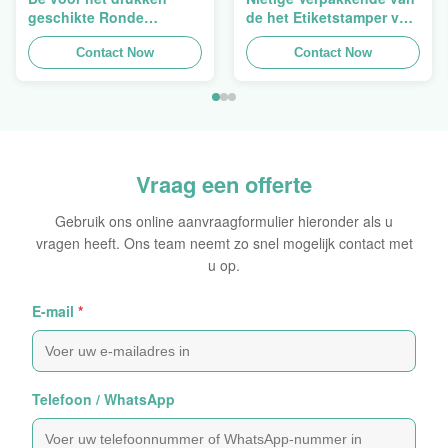
geschikte Ronde
de het Etiketstamper van
Verpakkende
de Hologramveiligheid
Holografische
Contact Now
Duidelijke het
Contact Now
Zelfklevende Bladen van
Hologramsticker Logo
de Hologram
Laser
Oorspronkelijke Sticker
Vraag een offerte
Gebruik ons online aanvraagformulier hieronder als u
vragen heeft. Ons team neemt zo snel mogelijk contact met
u op.
E-mail
*
Telefoon / WhatsApp