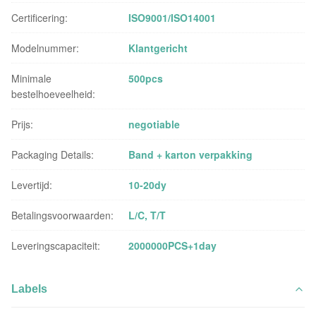
Certificering:
ISO9001/ISO14001
Modelnummer:
Klantgericht
Minimale
500pcs
bestelhoeveelheid:
Prijs:
negotiable
Packaging Details:
Band + karton verpakking
Levertijd:
10-20dy
Betalingsvoorwaarden:
L/C, T/T
Leveringscapaciteit:
2000000PCS+1day
Labels