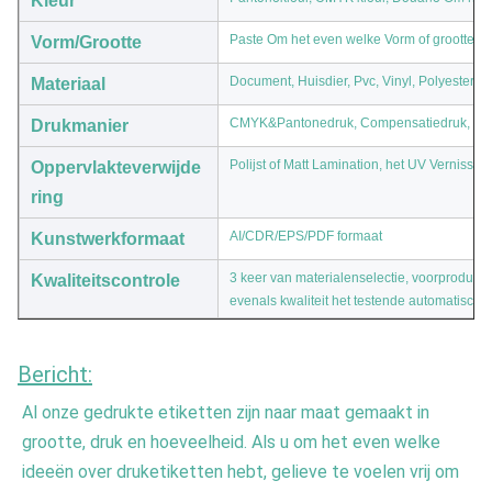
Kleur
Paste Om het even welke Vorm of grootte v
Vorm/Grootte
Document, Huisdier, Pvc, Vinyl, Polyester,
Materiaal
CMYK&Pantonedruk, Compensatiedruk, het 
Drukmanier
Polijst of Matt Lamination, het UV Vernisse
Oppervlakteverwijde
ring
AI/CDR/EPS/PDF formaat
Kunstwerkformaat
3 keer van materialenselectie, voorproduc
Kwaliteitscontrole
evenals kwaliteit het testende automatisch 
Bericht:
Al onze gedrukte etiketten zijn naar maat gemaakt in 
grootte, druk en hoeveelheid. Als u om het even welke 
ideeën over druketiketten hebt, gelieve te voelen vrij om 