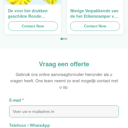
De voor het drukken
Nietige Verpakkende van
geschikte Ronde
de het Etiketstamper van
Verpakkende
de Hologramveiligheid
Holografische
Contact Now
Duidelijke het
Contact Now
Zelfklevende Bladen van
Hologramsticker Logo
de Hologram
Laser
Oorspronkelijke Sticker
Vraag een offerte
Gebruik ons online aanvraagformulier hieronder als u
vragen heeft. Ons team neemt zo snel mogelijk contact met
u op.
E-mail
*
Telefoon / WhatsApp