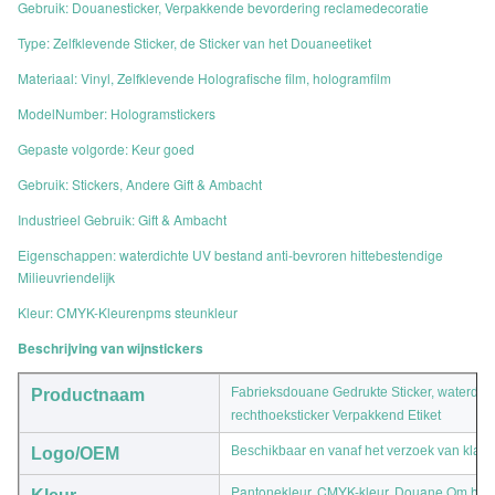
Gebruik: Douanesticker, Verpakkende bevordering reclamedecoratie
Type: Zelfklevende Sticker, de Sticker van het Douaneetiket
Materiaal: Vinyl, Zelfklevende Holografische film, hologramfilm
ModelNumber: Hologramstickers
Gepaste volgorde: Keur goed
Gebruik: Stickers, Andere Gift & Ambacht
Industrieel Gebruik: Gift & Ambacht
Eigenschappen: waterdichte UV bestand anti-bevroren hittebestendige
Milieuvriendelijk
Kleur: CMYK-Kleurenpms steunkleur
Beschrijving van wijnstickers
Fabrieksdouane Gedrukte Sticker, waterdich
Productnaam
rechthoeksticker Verpakkend Etiket
Beschikbaar en vanaf het verzoek van klant
Logo/OEM
Pantonekleur, CMYK-kleur, Douane Om het 