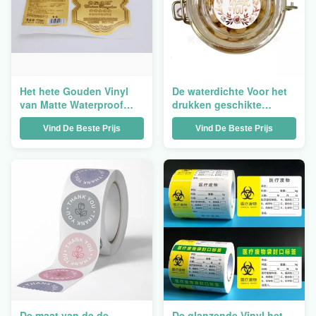
Het hete Gouden Vinyl
De waterdichte Voor het
van Matte Waterproof
drukken geschikte
Labels Sticker White van
Vinyldruk die van de
Vind De Beste Prijs
Vind De Beste Prijs
het Wijnetiket Stickers
Etiketsticker het
Gepersonaliseerde
Document van pvc
verzegelen Etiquetas
dankt u
De maat van de de
De glanzende Vinyl het