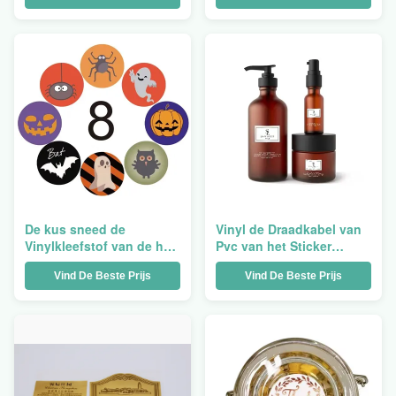
Beeldverhaal Waterdicht
drukken geschikte
Vinylblad verpakt
Permanente Vinyl
Verpakking
De kus sneed de
Vinyl de Draadkabel van
Vinylkleefstof van de het
Pvc van het Sticker
Pakdruk van
Kosmetische Etiket
Vind De Beste Prijs
Vind De Beste Prijs
Stickersmatrijs Gesneden
Waterdichte Zelfklevende
Holografische Stickers
Elektro