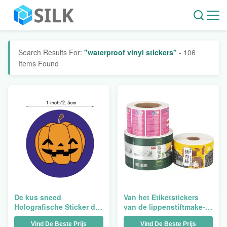
Search Results For:
"waterproof vinyl stickers"
- 106
Items Found
De kus sneed
Van het Etiketstickers
Holografische Sticker die
van de lippenstiftmake-
Zelfklevend Voor het
up de Fles van het de
Vind De Beste Prijs
Vind De Beste Prijs
drukken geschikt
Stickersglas Voor het