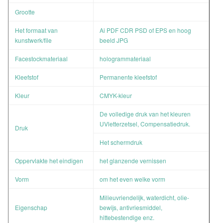
Grootte
Het formaat van
Ai PDF CDR PSD of EPS en hoog
kunstwerk/file
beeld JPG
Facestockmateriaal
hologrammateriaal
Kleefstof
Permanente kleefstof
Kleur
CMYK-kleur
De volledige druk van het kleuren
UVletterzetsel, Compensatiedruk.
Druk
Het schermdruk
Oppervlakte het eindigen
het glanzende vernissen
Vorm
om het even welke vorm
Milieuvriendelijk, waterdicht, olie-
Eigenschap
bewijs, antivriesmiddel,
hittebestendige enz.