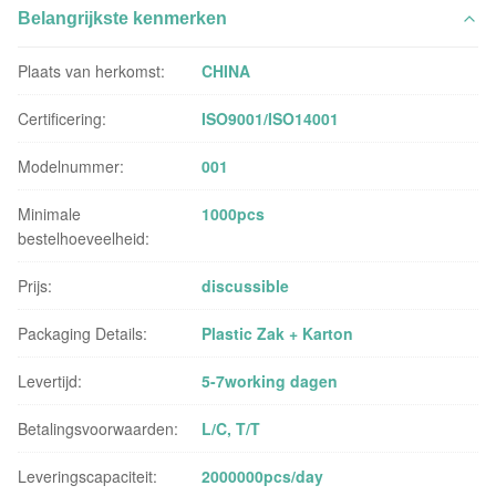
Belangrijkste kenmerken
Plaats van herkomst:
CHINA
Certificering:
ISO9001/ISO14001
Modelnummer:
001
Minimale
1000pcs
bestelhoeveelheid:
Prijs:
discussible
Packaging Details:
Plastic Zak + Karton
Levertijd:
5-7working dagen
Betalingsvoorwaarden:
L/C, T/T
Leveringscapaciteit:
2000000pcs/day