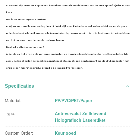
A: Normaal zijn onze steekproeven kosteloos. Maar de vrachtkosten van de steekproef zijn beer door 
klant.
Wat is uw verschepende manier?
A: Wij kunnen snelle verzending door Uitdrukkelijk voor kleine hoeveelheden schikken, en de grote 
orde door boot, allebei kan voor u huis-aan-huis zijn, daarom moet u niet zijn brothered in het probleem 
van het opnemen van de goederen in uw haven.
Biedt u kwaliteitswaarborg aan?
A: Ja, als om het even welk van onze producten een kwaliteitsprobleem hebben, zullen wij hetzelfde 
voor u ruilen of zullen de betaling aan u terugbetalen. Wij zijn een fabrikant die de drukproducten met 
onze eigen machines produceren die de kwaliteit verzekeren.
Specificaties
Material:
PP/PVC/PET/Paper
Type:
Anti-vervalst Zelfklevend
Holografisch Laseretiket
Custom Order:
Keur goed