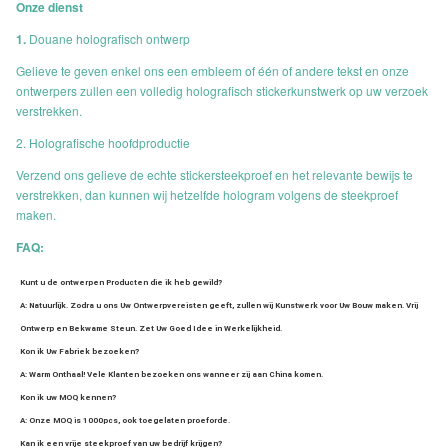
Onze dienst
1.
Douane holografisch ontwerp
Gelieve te geven enkel ons een embleem of één of andere tekst en onze
ontwerpers zullen een volledig holografisch stickerkunstwerk op uw verzoek
verstrekken.
2. Holografische hoofdproductie
Verzend ons gelieve de echte stickersteekproef en het relevante bewijs te
verstrekken, dan kunnen wij hetzelfde hologram volgens de steekproef
maken.
FAQ:
Kunt u de ontwerpen Producten die ik heb gewild?
A: Natuurlijk. Zodra u ons Uw Ontwerpvereisten geeft, zullen wij Kunstwerk voor Uw Bouw maken. Vrij 
Ontwerp en Bekwame Steun. Zet Uw Goed Idee in Werkelijkheid.
Kon ik Uw Fabriek bezoeken?
A: Warm Onthaal! Vele Klanten bezoeken ons wanneer zij aan China komen.
Kon ik uw MOQ kennen?
A: Onze MOQ is 1000pcs, ook toegelaten proeforde.
Kan ik een vrije steekproef van uw bedrijf krijgen?