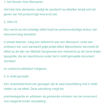
1, het Gouden folie Stempelen
Het hete folie stempelen vestigt de aandacht op etiketten terwijl ook het
geven van het product high-end eruit ziet.
2, Vlek UV
Een vernis op het volledige etiket haalt de perkamentachtige textuur van
document weg facestock.
In plaats daarvan, voeg een vlekvernis aan een steunpunt, zoals een
embleem toe, voor aandacht-grijpt polijst effect. Bijvoorbeeld, kenmerkt dit
etiket op de wijn van Martedi Sangiovese een vlekvernis op de hand-drawn
typografie, die de naamtribune onder het in reliëf gemaakte document
opmaken
en creërend esthetisch intrigeren.
3, In reliëf gemaakt
Een verscheidenheid van gevolgen zijn te uwer beschikking met in reliëf
maken op uw etiket. Deze aanraking voegt toe
premieelegantie en adressen de groeiende voorkeur van de consument
voor elegante buiten verpakking.