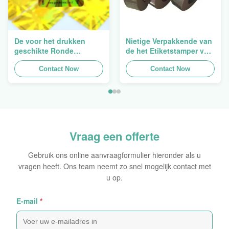
De voor het drukken
Nietige Verpakkende van
geschikte Ronde
de het Etiketstamper van
Verpakkende
de Hologramveiligheid
Holografische
Contact Now
Duidelijke het
Contact Now
Zelfklevende Bladen van
Hologramsticker Logo
de Hologram
Laser
Oorspronkelijke Sticker
Vraag een offerte
Gebruik ons online aanvraagformulier hieronder als u
vragen heeft. Ons team neemt zo snel mogelijk contact met
u op.
E-mail
*