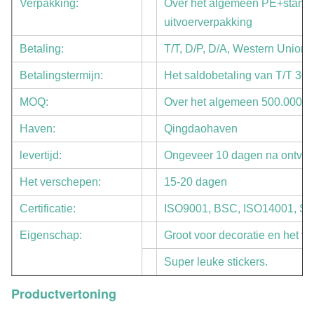
Verpakking:
Over het algemeen PE+standa
uitvoerverpakking
Betaling:
T/T, D/P, D/A, Western Union
Betalingstermijn:
Het saldobetaling van T/T 30
MOQ:
Over het algemeen 500.000 
Haven:
Qingdaohaven
levertijd:
Ongeveer 10 dagen na ontvan
Het verschepen:
15-20 dagen
Certificatie:
ISO9001, BSC, ISO14001, S
Eigenschap:
Groot voor decoratie en het v
Super leuke stickers.
Productvertoning