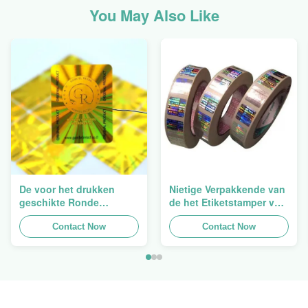
You May Also Like
De voor het drukken
Nietige Verpakkende van
geschikte Ronde
de het Etiketstamper van
Verpakkende
de Hologramveiligheid
Holografische
Contact Now
Duidelijke het
Contact Now
Zelfklevende Bladen van
Hologramsticker Logo
de Hologram
Laser
Oorspronkelijke Sticker