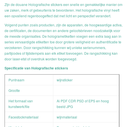
Zijn de douane Holografische stickers een snelle en gemakkelijke manier om
uw zaken, merk of gebeurtenis te bevorderen. Het holografische vinyl heeft
een opvallend regenboogeffect dat met licht en perspectief verandert.
Volgend punten zoals producten, zijn de apparaten, de hoogwaardige activa,
de certificaten, de documenten en andere geloofsbrieven noodzakelijk voor
de meeste organisaties. De hologrametiketten voegen een extra laag aan in
series vervaardigde etiketten toe door grotere veiligheid en authentificatie te
verzekeren. Door rangschikking kunnen wij unieke serienummers,
partijcodes of tijdstempels aan elk etiket toevoegen. De rangschikking kan
door laser-etst of overdruk worden toegevoegd.
Specificatie van Holografische stickers
Puntnaam
wijnsticker
Grootte
Het formaat van
Ai PDF CDR PSD of EPS en hoog
kunstwerk/file
beeld JPG
Facestockmateriaal
wijnmateriaal