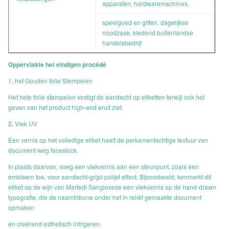
apparaten, hardwaremachines,
speelgoed en giften, dagelijkse
noodzaak, kledend buitenlandse
handelsbedrijf
Oppervlakte het eindigen procédé
1, het Gouden folie Stempelen
Het hete folie stempelen vestigt de aandacht op etiketten terwijl ook het
geven van het product high-end eruit ziet.
2, Vlek UV
Een vernis op het volledige etiket haalt de perkamentachtige textuur van
document weg facestock.
In plaats daarvan, voeg een vlekvernis aan een steunpunt, zoals een
embleem toe, voor aandacht-grijpt polijst effect. Bijvoorbeeld, kenmerkt dit
etiket op de wijn van Martedi Sangiovese een vlekvernis op de hand-drawn
typografie, die de naamtribune onder het in reliëf gemaakte document
opmaken
en creërend esthetisch intrigeren.