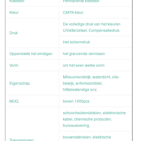
Kleefstof
Permanente kleefstof
Kleur
CMYK-kleur
De volledige druk van het kleuren
UVletterzetsel, Compensatiedruk.
Druk
Het schermdruk
Oppervlakte het eindigen
het glanzende vernissen
Vorm
om het even welke vorm
Milieuvriendelijk, waterdicht, olie-
Eigenschap
bewijs, antivriesmiddel,
hittebestendige enz.
MOQ
boven 1000pcs
schoonheidsmiddelen, elektronische
kabel, chemische producten,
bureaulevering,
bouwmaterialen, elektrische
Toepassingen