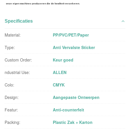
onze eigen machines produceren die de kwaliteit verzekeren.
Specificaties
Material:
PP/PVC/PET/Paper
Type:
Anti Vervalste Sticker
Custom Order:
Keur goed
ndustrial Use:
ALLEN
Colo:
CMYK
Design:
Aangepaste Ontwerpen
Featur:
Anti-counterfeit
Packing:
Plastic Zak + Karton