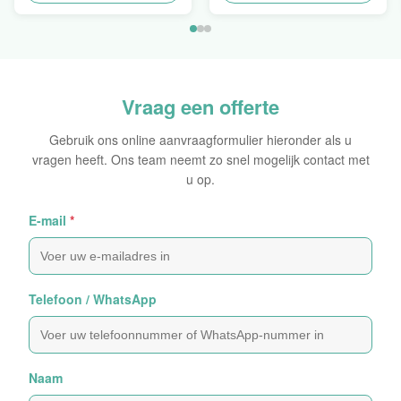
Zelfklevende Bladen van
Hologramsticker Logo
de Hologram
Laser
Oorspronkelijke Sticker
Vraag een offerte
Gebruik ons online aanvraagformulier hieronder als u
vragen heeft. Ons team neemt zo snel mogelijk contact met
u op.
E-mail
*
Telefoon / WhatsApp
Naam