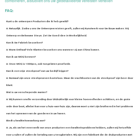
combineren, alstublieft ons uw gedetailleerde vereisten vertellen
FAQ:
Kunt u de ontwerpen Producten die ik heb gewild?
A: Natuurlijk. Zodra u ons Uw Ontwerpvereisten geeft, zullen wij Kunstwerk voor Uw Bouw maken. Vrij 
Ontwerp en Bekwame Steun. Zet Uw Goed Idee in Werkelijkheid.
Kon ik Uw Fabriek bezoeken?
A: Warm Onthaal! Vele Klanten bezoeken ons wanneer zij aan China komen.
Kon ik uw MOQ kennen?
A: Onze MOQ is 1000pcs, ook toegelaten proeforde.
Kan ik een vrije steekproef van uw bedrijf krijgen?
A: Normaal zijn onze steekproeven kosteloos. Maar de vrachtkosten van de steekproef zijn beer door 
klant.
Wat is uw verschepende manier?
A: Wij kunnen snelle verzending door Uitdrukkelijk voor kleine hoeveelheden schikken, en de grote 
orde door boot, allebei kan voor u huis-aan-huis zijn, daarom moet u niet zijn brothered in het probleem 
van het opnemen van de goederen in uw haven.
Biedt u kwaliteitswaarborg aan?
A: Ja, als om het even welk van onze producten een kwaliteitsprobleem hebben, zullen wij hetzelfde 
voor u ruilen of zullen de betaling aan u terugbetalen. Wij zijn een fabrikant die de drukproducten met 