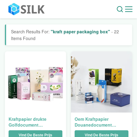
Search Results For:
"kraft paper packaging box"
- 22
Items Found
Kraftpapier drukte
Oem Kraftpapier
Golfdocument
Douanedocument
Verpakkingsvakje Roze
Verpakkend Vakje voor de
Vind De Beste Prijs
Vind De Beste Prijs
Kleurenjuwelen
Gevormde Gift van het