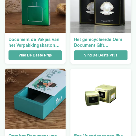
Document de Vakjes van
Het gerecycleerde Oem
het Verpakkingskarton
Document Gift
Druk Buiten voor Thee
Verpakkende Vakje
Vind De Beste Prijs
Vind De Beste Prijs
Mart Gift
Karton van
Ladekraftpapier
Oem het Document van
Eco Vriendschappelijke