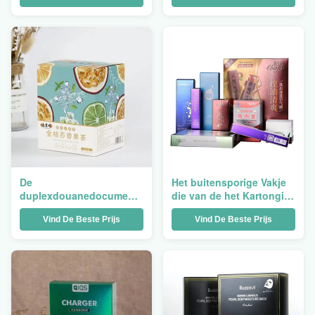
Verschepend Mailer-Vakje
Juwelenparfum Hart
De
Het buitensporige Vakje
duplexdouanedocument
die van de het Kartongift
Verpakkingsvakje
van
Vind De Beste Prijs
Vind De Beste Prijs
Juwelen Roze
Verjaardagskraftpapier
Schoonheidsmiddel
Document Vouwbare
Golfmailer van
Witte Doorzichtig
Kraftpapier
verpakken