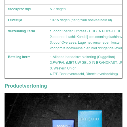
Steekproeftijd
5-7 dagen
Levertijd
10-15 dagen (hangt van hoeveelheid af)
Verzending iterm
1.
door Koerier Express - DHL/TNT/UPS/FEDEX/EM
2. door de Lucht: Kom bij bestemmingsluchthaven 
3. door Overzees: Lage het verschepen kosten en
voor grote hoeveelheid en niet dringende levering
Betaling iterm
1.Alibaba handelsverzekering (Suggetion)
2.PAYPAL (MET UW GELD IN BRANDKAST, UW 
3. Western Union
4.T/T (Bankoverdracht, Directe overboeking)
Productvertoning