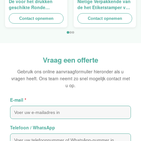
De voor het drukken
Nietige Verpakkende van
geschikte Ronde
de het Etiketstamper van
Verpakkende
de Hologramveiligheid
Holografische
Contact opnemen
Duidelijke het
Contact opnemen
Zelfklevende Bladen van
Hologramsticker Logo
de Hologram
Laser
Oorspronkelijke Sticker
Vraag een offerte
Gebruik ons online aanvraagformulier hieronder als u
vragen heeft. Ons team neemt zo snel mogelijk contact met
u op.
E-mail
*
Telefoon / WhatsApp