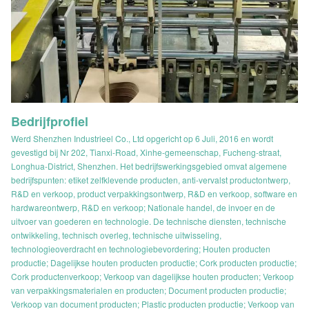
Bedrijfprofiel
Werd Shenzhen Industrieel Co., Ltd opgericht op 6 Juli, 2016 en wordt
gevestigd bij Nr 202, Tianxi-Road, Xinhe-gemeenschap, Fucheng-straat,
Longhua-District, Shenzhen. Het bedrijfswerkingsgebied omvat algemene
bedrijfspunten: etiket zelfklevende producten, anti-vervalst productontwerp,
R&D en verkoop, product verpakkingsontwerp, R&D en verkoop, software en
hardwareontwerp, R&D en verkoop; Nationale handel, de invoer en de
uitvoer van goederen en technologie. De technische diensten, technische
ontwikkeling, technisch overleg, technische uitwisseling,
technologieoverdracht en technologiebevordering; Houten producten
productie; Dagelijkse houten producten productie; Cork producten productie;
Cork productenverkoop; Verkoop van dagelijkse houten producten; Verkoop
van verpakkingsmaterialen en producten; Document producten productie;
Verkoop van document producten; Plastic producten productie; Verkoop van