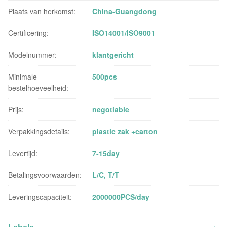
Plaats van herkomst:
China-Guangdong
Certificering:
ISO14001/ISO9001
Modelnummer:
klantgericht
Minimale
500pcs
bestelhoeveelheid:
Prijs:
negotiable
Verpakkingsdetails:
plastic zak +carton
Levertijd:
7-15day
Betalingsvoorwaarden:
L/C, T/T
Leveringscapaciteit:
2000000PCS/day