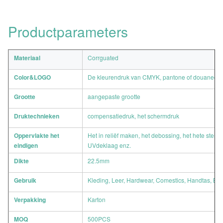
Productparameters
Materiaal
Corrguated
Color&LOGO
De kleurendruk van CMYK, pantone of douanee
Grootte
aangepaste grootte
Druktechnieken
compensatiedruk, het schermdruk
Oppervlakte het
Het in reliëf maken, het debossing, het hete stemp
eindigen
UVdeklaag enz.
Dikte
22.5mm
Gebruik
Kleding, Leer, Hardwear, Comestics, Handtas, Baga
Verpakking
Karton
MOQ
500PCS