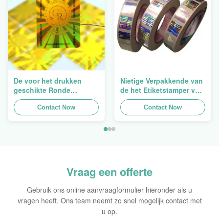
De voor het drukken
Nietige Verpakkende van
geschikte Ronde
de het Etiketstamper van
Verpakkende
de Hologramveiligheid
Holografische
Contact Now
Duidelijke het
Contact Now
Zelfklevende Bladen van
Hologramsticker Logo
de Hologram
Laser
Oorspronkelijke Sticker
Vraag een offerte
Gebruik ons online aanvraagformulier hieronder als u
vragen heeft. Ons team neemt zo snel mogelijk contact met
u op.