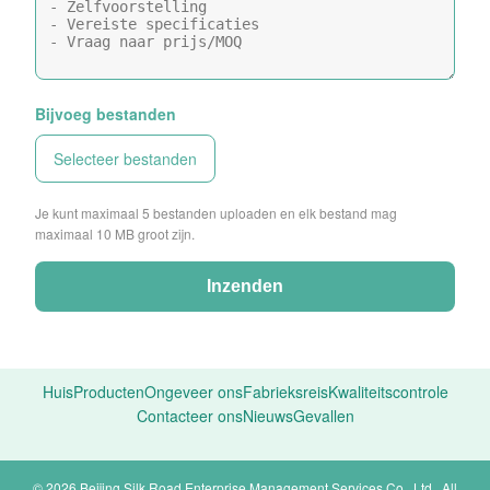
Bijvoeg bestanden
Selecteer bestanden
Je kunt maximaal 5 bestanden uploaden en elk bestand mag
maximaal 10 MB groot zijn.
Inzenden
Huis
Producten
Ongeveer ons
Fabrieksreis
Kwaliteitscontrole
Contacteer ons
Nieuws
Gevallen
© 2026 Beijing Silk Road Enterprise Management Services Co., Ltd.. All