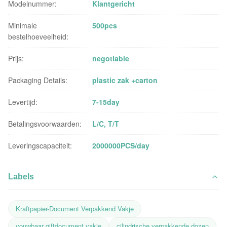
Modelnummer:
Klantgericht
Minimale
500pcs
bestelhoeveelheid:
Prijs:
negotiable
Packaging Details:
plastic zak +carton
Levertijd:
7-15day
Betalingsvoorwaarden:
L/C, T/T
Leveringscapaciteit:
2000000PCS/day
Labels
Kraftpapier-Document Verpakkend Vakje
vouwbaar giftdocument vakje
cilindrische verpakkende dozen