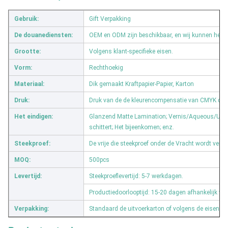
Gebruik:
Gift Verpakking
De douanediensten:
OEM en ODM zijn beschikbaar, en wij kunnen het e
Grootte:
Volgens klant-specifieke eisen.
Vorm:
Rechthoekig
Materiaal:
Dik gemaakt Kraftpapier-Papier, Karton
Druk:
Druk van de de kleurencompensatie van CMYK de v
Het eindigen:
Glanzend Matte Lamination; Vernis/Aqueous/UV-Dek
schittert; Het bijeenkomen; enz.
Steekproef:
De vrije die steekproef onder de Vracht wordt verz
MOQ:
500pcs
Levertijd:
Steekproeflevertijd: 5-7 werkdagen.
Productiedoorlooptijd: 15-20 dagen afhankelijk v
Verpakking:
Standaard de uitvoerkarton of volgens de eisen va