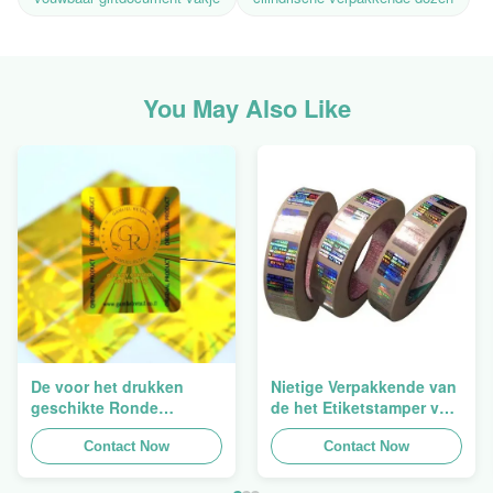
You May Also Like
De voor het drukken
Nietige Verpakkende van
geschikte Ronde
de het Etiketstamper van
Verpakkende
de Hologramveiligheid
Holografische
Contact Now
Duidelijke het
Contact Now
Zelfklevende Bladen van
Hologramsticker Logo
de Hologram
Laser