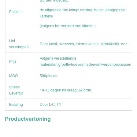
de uitgerekte film/krimpt omslag, buiten aangepaste
Pakket
kartons/
(volgens het verzoek van klanten)
Het
Door lucht, overzees, internationale uitdrukkelijk, enz.
verschepen
Volgens verschillende
Prijs
materialen/grootte/hoeveelheden/ontwerpenprocessen
MOQ
500pieces
Snelle
10-15 dagen na kreeg uw orde
Levertijd
Betaling
Door L/C, T/T
Productvertoning