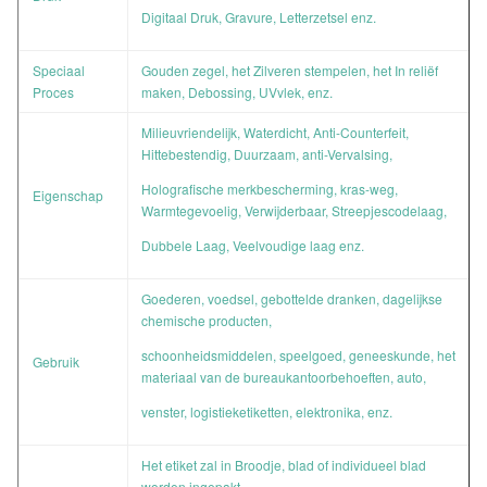
Digitaal Druk, Gravure, Letterzetsel enz.
Speciaal
Gouden zegel, het Zilveren stempelen, het In reliëf
Proces
maken, Debossing, UVvlek, enz.
Milieuvriendelijk, Waterdicht, Anti-Counterfeit,
Hittebestendig, Duurzaam, anti-Vervalsing,
Holografische merkbescherming, kras-weg,
Eigenschap
Warmtegevoelig, Verwijderbaar, Streepjescodelaag,
Dubbele Laag, Veelvoudige laag enz.
Goederen, voedsel, gebottelde dranken, dagelijkse
chemische producten,
schoonheidsmiddelen, speelgoed, geneeskunde, het
Gebruik
materiaal van de bureaukantoorbehoeften, auto,
venster, logistieketiketten, elektronika, enz.
Het etiket zal in Broodje, blad of individueel blad
worden ingepakt,