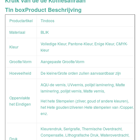
Kruik van de de Koffiesaffraan
Tin boxProduct
Beschrijving
Productartikel
Tindoos
Materiaal
BLIK
Volledige Kleur, Pantone-Kleur, Enige Kleur, CMYK-
Kleur
kleur
Grootte/Vorm
Aangepaste Grootte/Vorm
Hoeveelheid
De kleine/Grote orden zullen aanvaardbaar zijn
AQU-de vernis, UVvernis, polijst laminering, Matte
laminering, polijst vernis, Matte vernis,
Oppervlakte
Het hete Stempelen (zilver, goud of andere kleuren),
het Eindigen
het Hete gouden/zilveren Hete stempelen van /Copper,
enz.
Kleurendruk, Serigrafie, Thermische Overdracht,
Compensatie, Lithografische Druk, Wateroverdracht,
Druk