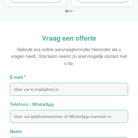
Zelfklevende Bladen van
Hologramsticker Logo
de Hologram
Laser
Oorspronkelijke Sticker
Vraag een offerte
Gebruik ons online aanvraagformulier hieronder als u
vragen heeft. Ons team neemt zo snel mogelijk contact met
u op.
E-mail
*
Telefoon / WhatsApp
Naam