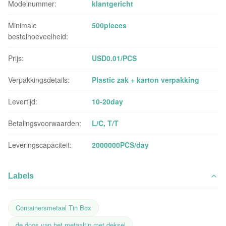
Modelnummer:
klantgericht
Minimale
500pieces
bestelhoeveelheid:
Prijs:
USD0.01/PCS
Verpakkingsdetails:
Plastic zak + karton verpakking
Levertijd:
10-20day
Betalingsvoorwaarden:
L/C, T/T
Leveringscapaciteit:
2000000PCS/day
Labels
Containersmetaal Tin Box
de doos van het metaaltin met deksel