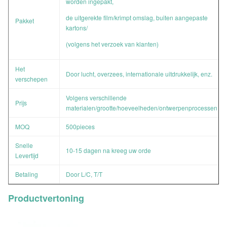
worden ingepakt,
de uitgerekte film/krimpt omslag, buiten aangepaste
Pakket
kartons/
(volgens het verzoek van klanten)
Het
Door lucht, overzees, internationale uitdrukkelijk, enz.
verschepen
Volgens verschillende
Prijs
materialen/grootte/hoeveelheden/ontwerpenprocessen
MOQ
500pieces
Snelle
10-15 dagen na kreeg uw orde
Levertijd
Betaling
Door L/C, T/T
Productvertoning