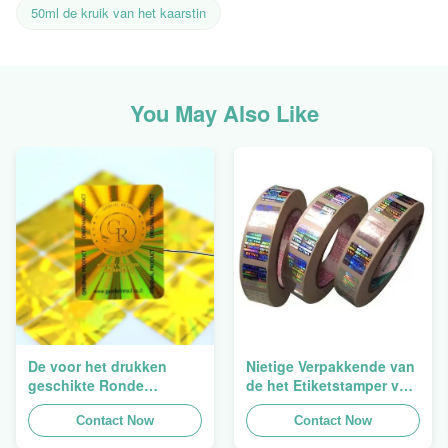
50ml de kruik van het kaarstin
You May Also Like
De voor het drukken
Nietige Verpakkende van
geschikte Ronde
de het Etiketstamper van
Verpakkende
de Hologramveiligheid
Holografische
Contact Now
Duidelijke het
Contact Now
Zelfklevende Bladen van
Hologramsticker Logo