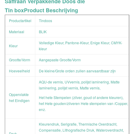
Saffraan Verpakkende Doos die
Tin boxProduct
Beschrijving
Productartikel
Tindoos
Materiaal
BLIK
Volledige Kleur, Pantone-Kleur, Enige Kleur, CMYK-
Kleur
kleur
Grootte/Vorm
Aangepaste Grootte/Vorm
Hoeveelheid
De kleine/Grote orden zullen aanvaardbaar zijn
AQU-de vernis, UVvernis, polijst laminering, Matte
laminering, polijst vernis, Matte vernis,
Oppervlakte
Het hete Stempelen (zilver, goud of andere kleuren),
het Eindigen
het Hete gouden/zilveren Hete stempelen van /Copper,
enz.
Kleurendruk, Serigrafie, Thermische Overdracht,
Compensatie, Lithografische Druk, Wateroverdracht,
Druk