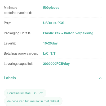
Minimale
500pieces
bestelhoeveelheid:
Prijs:
USD0.01/PCS
Packaging Details:
Plastic zak + karton verpakking
Levertijd:
10-20day
Betalingsvoorwaarden:
L/C, T/T
Leveringscapaciteit:
2000000PCS/day
Labels
Containersmetaal Tin Box
de doos van het metaaltin met deksel