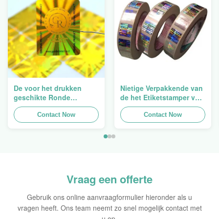
De voor het drukken
Nietige Verpakkende van
geschikte Ronde
de het Etiketstamper van
Verpakkende
de Hologramveiligheid
Holografische
Contact Now
Duidelijke het
Contact Now
Zelfklevende Bladen van
Hologramsticker Logo
de Hologram
Laser
Oorspronkelijke Sticker
Vraag een offerte
Gebruik ons online aanvraagformulier hieronder als u
vragen heeft. Ons team neemt zo snel mogelijk contact met
u op.