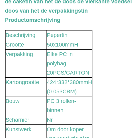
de caketin van het de doos de vierkante voedsel
doos van het de verpakkingstin
Productomschrijving
Beschrijving
Pepertin
Grootte
50x100mmH
Verpakking
Elke PC in
polybag.
20PCS/CARTON
Kartongrootte
424*332*380mmH
(0.053CBM)
Bouw
PC 3 rollen-
binnen
Scharnier
Nr
Kunstwerk
Om door koper