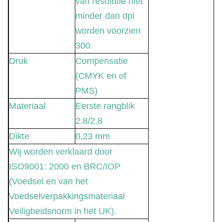
van resolutie niet
minder dan dpi
worden voorzien
300
Druk
Compensatie
(CMYK en of
PMS)
Materiaal
Eerste rangblik
2,8/2,8
Dikte
0,23 mm
Wij worden verklaard door
ISO9001: 2000 en BRC/IOP
(Voedsel en van het
Voedselverpakkingsmateriaal
Veiligheidsnorm in het UK).