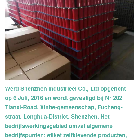
Werd Shenzhen Industrieel Co., Ltd opgericht
op 6 Juli, 2016 en wordt gevestigd bij Nr 202,
Tianxi-Road, Xinhe-gemeenschap, Fucheng-
straat, Longhua-District, Shenzhen. Het
bedrijfswerkingsgebied omvat algemene
bedrijfspunten: etiket zelfklevende producten,