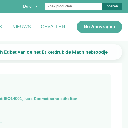
Dutch
Zoeken
S
NIEUWS
GEVALLEN
Nu Aanvragen
 Etiket van de het Etiketdruk de Machinebroodje
et ISO14001
,
luxe Kosmetische etiketten
,
r