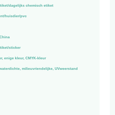
tiket/dagelijks chemisch etiket
nt/huisdier/pvc
China
iket/sticker
ur, enige kleur, CMYK-kleur
waterdichte, milieuvriendelijke, UVweerstand