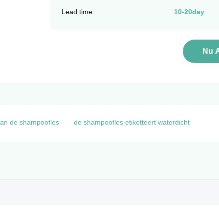
Lead time:
10-20day
Nu 
 van de shampoofles
de shampoofles etiketteert waterdicht