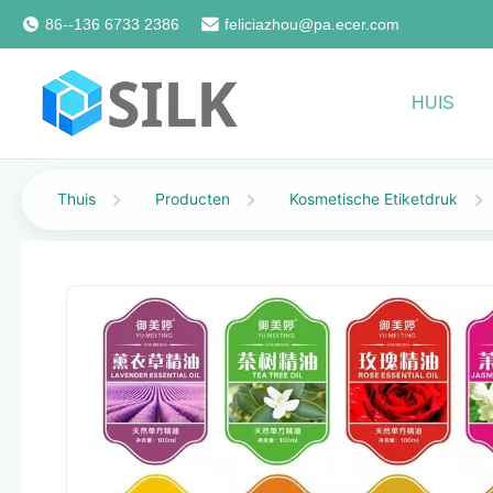
86--136 6733 2386
feliciazhou@pa.ecer.com
HUIS
Thuis
Producten
Kosmetische Etiketdruk