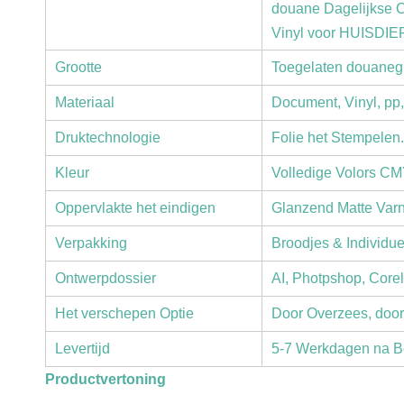
douane Dagelijkse C
Vinyl voor HUISDIE
Grootte
Toegelaten douaneg
Materiaal
Document, Vinyl, pp
Druktechnologie
Folie het Stempelen.
Kleur
Volledige Volors CM
Oppervlakte het eindigen
Glanzend Matte Varn
Verpakking
Broodjes & Individu
Ontwerpdossier
AI, Photpshop, Core
Het verschepen Optie
Door Overzees, door
Levertijd
5-7 Werkdagen na B
Productvertoning