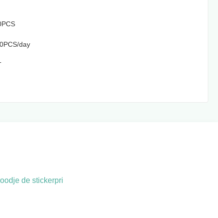
0PCS
0PCS/day
T
oodje de stickerpri