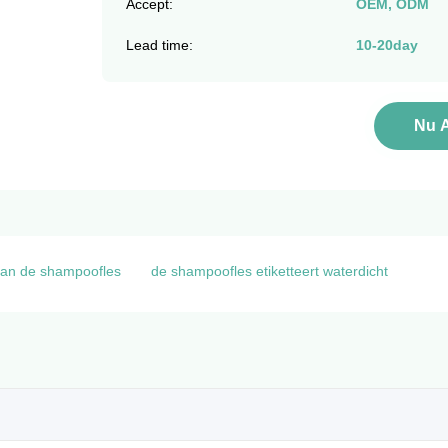
Accept:
OEM, ODM
Lead time:
10-20day
Nu 
 van de shampoofles
de shampoofles etiketteert waterdicht