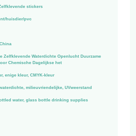
 Zelfklevende stickers
nt/huisdier/pvc
China
e Zelfklevende Waterdichte Openlucht Duurzame
voor Chemische Dagelijkse het
ur, enige kleur, CMYK-kleur
waterdichte, milieuvriendelijke, UVweerstand
ttled water, glass bottle drinking supplies