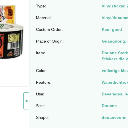
Type:
Vinylsticker,
Material:
Vinyl/docume
Custom Order:
Keur goed
Place of Origin:
Guangdong, 
Item:
Douane Sterk
Stickers die 
Color:
volledige kle
Feature:
Waterdichte, 
Use:
Beverages, bo
>
Size:
Douane
Shape:
douanevorm