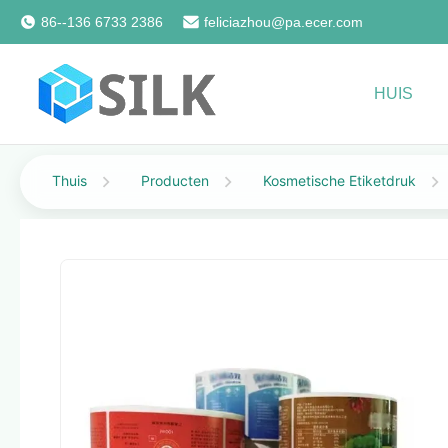
86--136 6733 2386
feliciazhou@pa.ecer.com
HUIS
Thuis
Producten
Kosmetische Etiketdruk