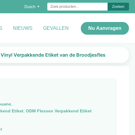
Dutch
Zoeken
S
NIEUWS
GEVALLEN
Nu Aanvragen
 Vinyl Verpakkende Etiket van de Broodjesfles
ouane
,
kkend Etiket
,
ODM Flessen Verpakkend Etiket
r