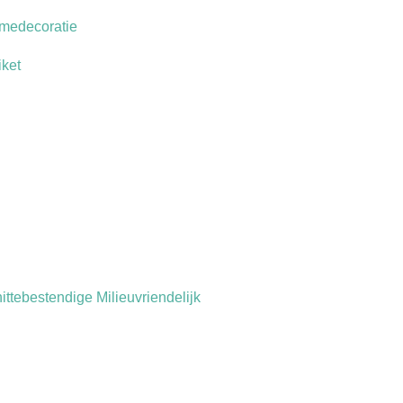
amedecoratie
iket
ttebestendige Milieuvriendelijk