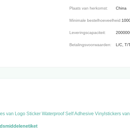
Plaats van herkomst:
China
Minimale bestelhoeveelheid:
100
Leveringscapaciteit:
200000
Betalingsvoorwaarden:
L/C, T/
s van Logo Sticker Waterproof Self Adhesive Vinylstickers va
dsmiddelenetiket