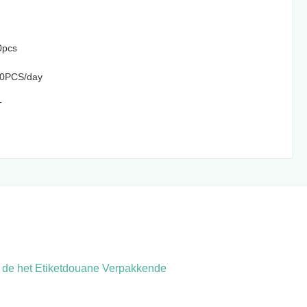
0pcs
0PCS/day
T
n de het Etiketdouane Verpakkende