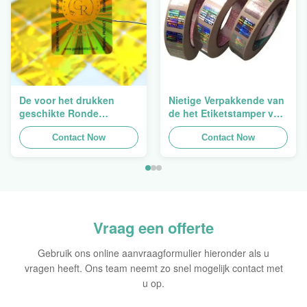
De voor het drukken
Nietige Verpakkende van
geschikte Ronde
de het Etiketstamper van
Verpakkende
de Hologramveiligheid
Holografische
Contact Now
Duidelijke het
Contact Now
Zelfklevende Bladen van
Hologramsticker Logo
de Hologram
Laser
Oorspronkelijke Sticker
Vraag een offerte
Gebruik ons online aanvraagformulier hieronder als u
vragen heeft. Ons team neemt zo snel mogelijk contact met
u op.