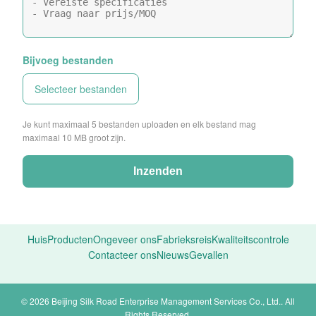
Bijvoeg bestanden
Selecteer bestanden
Je kunt maximaal 5 bestanden uploaden en elk bestand mag
maximaal 10 MB groot zijn.
Inzenden
Huis
Producten
Ongeveer ons
Fabrieksreis
Kwaliteitscontrole
Contacteer ons
Nieuws
Gevallen
© 2026 Beijing Silk Road Enterprise Management Services Co., Ltd.. All
Rights Reserved.