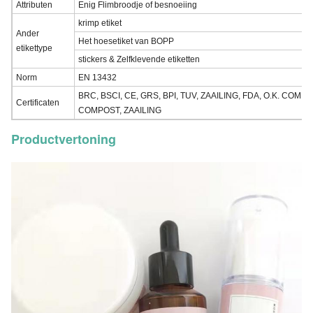
Attributen
Enig Flimbroodje of besnoeiing
krimp etiket
Ander
Het hoesetiket van BOPP
etikettype
stickers & Zelfklevende etiketten
Norm
EN 13432
BRC, BSCI, CE, GRS, BPI, TUV, ZAAILING, FDA, O.K. COMP
Certificaten
COMPOST, ZAAILING
Productvertoning