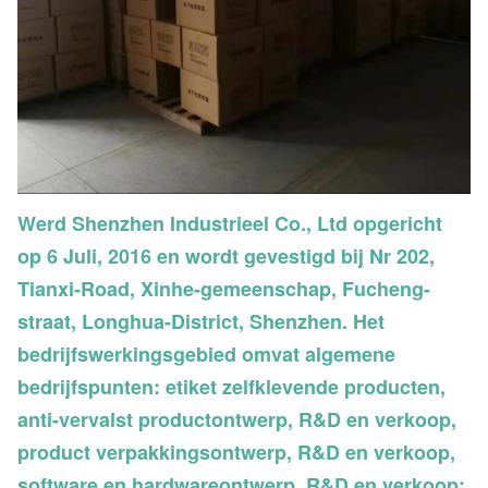
Werd Shenzhen Industrieel Co., Ltd opgericht
op 6 Juli, 2016 en wordt gevestigd bij Nr 202,
Tianxi-Road, Xinhe-gemeenschap, Fucheng-
straat, Longhua-District, Shenzhen. Het
bedrijfswerkingsgebied omvat algemene
bedrijfspunten: etiket zelfklevende producten,
anti-vervalst productontwerp, R&D en verkoop,
product verpakkingsontwerp, R&D en verkoop,
software en hardwareontwerp, R&D en verkoop;