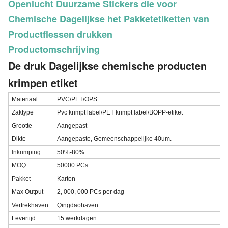
Openlucht Duurzame Stickers die voor
Chemische Dagelijkse het Pakketetiketten van
Productflessen drukken
Productomschrijving
De druk Dagelijkse chemische producten
krimpen etiket
Materiaal
PVC/PET/OPS
Zaktype
Pvc krimpt label/PET krimpt label/BOPP-etiket
Grootte
Aangepast
Dikte
Aangepaste, Gemeenschappelijke 40um.
Inkrimping
50%-80%
MOQ
50000 PCs
Pakket
Karton
Max Output
2, 000, 000 PCs per dag
Vertrekhaven
Qingdaohaven
Levertijd
15 werkdagen