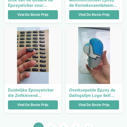
Epoxysticker voor
de Kentekensembleem
Elektronische
van de Stickerdruk
Vind De Beste Prijs
Vind De Beste Prijs
Veelkleurige Prijs
Duidelijke Epoxysticker
Overkoepelde Epoxy de
die Zelfklevend
Dalingslijm Logo Self
Waterdicht Aangepast
Adhesive van pvc van de
Vind De Beste Prijs
Vind De Beste Prijs
Overdrukplaatje drukken
Stickerdruk