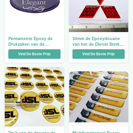
Permanente Epoxy de
30mm de Epoxydouane
Drukzaken van de
van het de Dienst Sterke
Etiketsticker om 30mm
Zelfklevende Naambord
Vind De Beste Prijs
Vind De Beste Prijs
van de Stickerdruk
Druk van de douane de
Multifunctioneel Epoxy