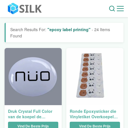
Search Results For:
"epoxy label printing"
- 24 Items
Found
Druk Crystal Full Color
Ronde Epoxysticker die
van de koepel de
Vinyletiket Overkoepeld
Epoxysticker Gedrukte
Duidelijk
Vind De Beste Prijs
Vind De Beste Prijs
douane
Verpakkingsetiket