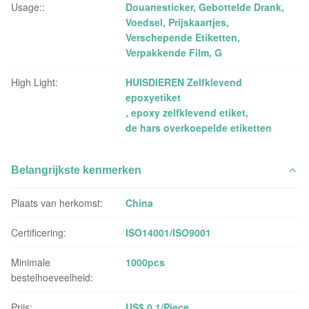
Usage::
Douanesticker, Gebottelde Drank,
Voedsel, Prijskaartjes,
Verschepende Etiketten,
Verpakkende Film, G
High Light:
HUISDIEREN Zelfklevend
epoxyetiket
,
epoxy zelfklevend etiket
,
de hars overkoepelde etiketten
Belangrijkste kenmerken
Plaats van herkomst:
China
Certificering:
ISO14001/ISO9001
Minimale
1000pcs
bestelhoeveelheid:
Prijs:
US$ 0.1/Piece