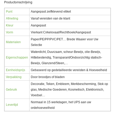
Productomschrijving
Punt
Aangepast zelfklevend etiket
Afmeting
Vanaf vereisten van de klant
Kleur
Aangepast
Vorm
Vierkant Cirkelovaal/Rechthoek/Aangepast
Paper/PE/PP/PVC/PET… Brede Waaier voor Uw
Materialen
Selectie
Waterdicht, Duurzaam, scheur-Bewijs, olie-Bewijs,
Eigenschappen
Hittebestendig, Transparant/Ondoorzichtig statisch-
Bewijs, Glanzend/Steen,…
Eenheidsprijs
Gebaseerd op gedetailleerde vereisten & Hoeveelheid
Verpakking
Door broodjes of bladen
Decoratie, Teken, Embleem, Merkbescherming, Stok op
Gebruik
glas, Medische Goederen, Kosmetisch, Elektronisch,
Voedsel…
Normaal in 15 werkdagen
,
het UPS aan uw
Levertijd
ordehoeveelheid