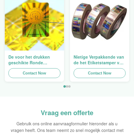
De voor het drukken
Nietige Verpakkende van
geschikte Ronde
de het Etiketstamper van
Verpakkende
de Hologramveiligheid
Holografische
Contact Now
Duidelijke het
Contact Now
Zelfklevende Bladen van
Hologramsticker Logo
de Hologram
Laser
Oorspronkelijke Sticker
Vraag een offerte
Gebruik ons online aanvraagformulier hieronder als u
vragen heeft. Ons team neemt zo snel mogelijk contact met