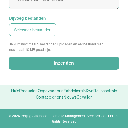
Bijvoeg bestanden
Selecteer bestanden
Je kunt maximaal 5 bestanden uploaden en elk bestand mag
maximaal 10 MB groot zijn.
Inzenden
Huis
Producten
Ongeveer ons
Fabrieksreis
Kwaliteitscontrole
Contacteer ons
Nieuws
Gevallen
© 2026 Beijing Silk Road Enterprise Management Services Co., Ltd.. All
Rights Reserved.