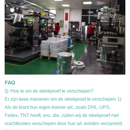
FAQ
Q: Hoe te om de steekproef te verschepen?
Er zijn twee manieren om de steekproef te verschepen 1)
Als de klant hun eigen koerier a/c, zoals DHL, UPS,
Fedex, TNT heeft, enz. die, zullen wij de steekproef met
vrachtkosten verschepen door hun a/c worden verzameld.