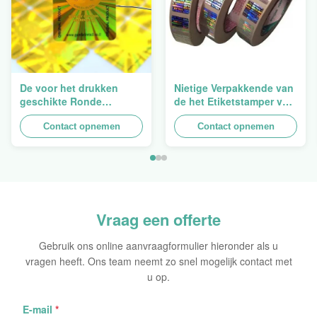
De voor het drukken
Nietige Verpakkende van
geschikte Ronde
de het Etiketstamper van
Verpakkende
de Hologramveiligheid
Holografische
Contact opnemen
Duidelijke het
Contact opnemen
Zelfklevende Bladen van
Hologramsticker Logo
de Hologram
Laser
Oorspronkelijke Sticker
Vraag een offerte
Gebruik ons online aanvraagformulier hieronder als u
vragen heeft. Ons team neemt zo snel mogelijk contact met
u op.
E-mail
*