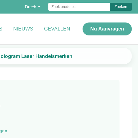
Dutch
Zoeken
S
NIEUWS
GEVALLEN
Nu Aanvragen
Hologram Laser Handelsmerken
n
agen