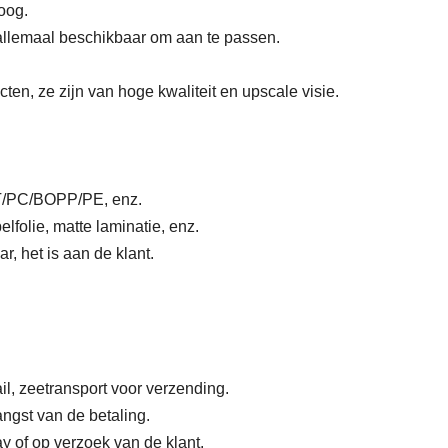
oog.
allemaal beschikbaar om aan te passen.
ten, ze zijn van hoge kwaliteit en upscale visie.
ET/PC/BOPP/PE, enz.
folie, matte lamina­tie, enz.
r, het is aan de klant.
l, zeetransport voor verzending.
ngst van de betaling.
y of op verzoek van de klant.