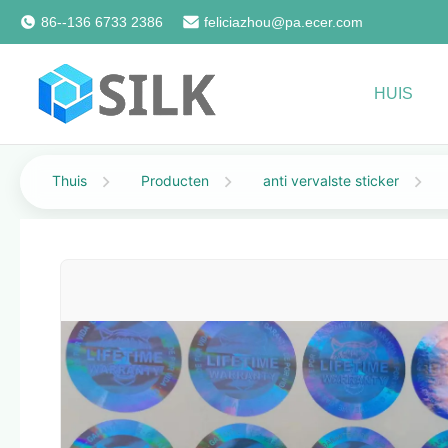
86--136 6733 2386
feliciazhou@pa.ecer.com
HUIS
Thuis
Producten
anti vervalste sticker