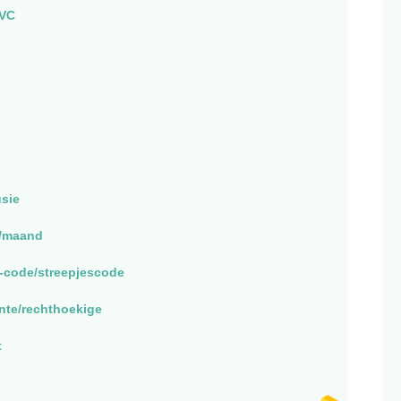
VC
usie
k/maand
code/streepjescode
nte/rechthoekige
t