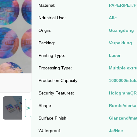
Material:
PAPER/PET/P
Ndustrial Use:
Alle
Origin:
Guangdong
Packing:
Verpakking
Printing Type:
Laser
Processing Type:
Multiple extr
Production Capacity:
1000000/stu
Security Features:
Hologram/QR-
Shape:
Ronde/vierka
>
Surface Finish:
Glanzend/ma
Waterproof:
Ja/Nee