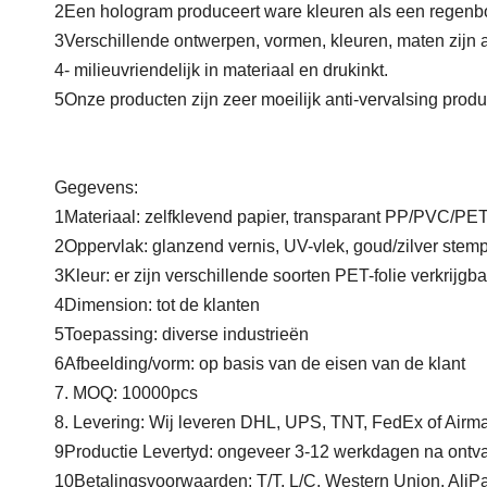
2Een hologram produceert ware kleuren als een regenb
3Verschillende ontwerpen, vormen, kleuren, maten zijn 
4- milieuvriendelijk in materiaal en drukinkt.
5Onze producten zijn zeer moeilijk anti-vervalsing produc
Gegevens:
1Materiaal: zelfklevend papier, transparant PP/PVC/P
2Oppervlak: glanzend vernis, UV-vlek, goud/zilver stempel
3Kleur: er zijn verschillende soorten PET-folie verkrijgbaa
4Dimension: tot de klanten
5Toepassing: diverse industrieën
6Afbeelding/vorm: op basis van de eisen van de klant
7. MOQ: 10000pcs
8. Levering: Wij leveren DHL, UPS, TNT, FedEx of Airmai
9Productie Levertyd: ongeveer 3-12 werkdagen na ontva
10Betalingsvoorwaarden: T/T, L/C, Western Union, AliPa