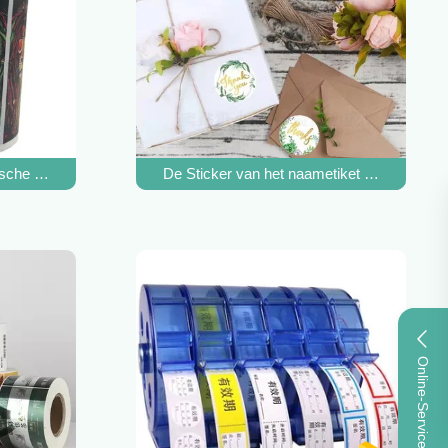
e Shampoofles van het Douchegel drukken
che van het de Douanehuis van de Etiketdruk het Productstickers 
De Sticker van het naametiket Waterdicht
Online-Service