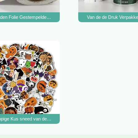
sverpakking
en Folie Gestempelde Stickers drukten de Etikettenhuwelijk van Log
Van de de Druk Verpakken
n de Stickers Witte Douane In reliëf gemaakte Verbinding
pige Kus sneed van de Douanepvc van het Stickerblad Zelfklevende