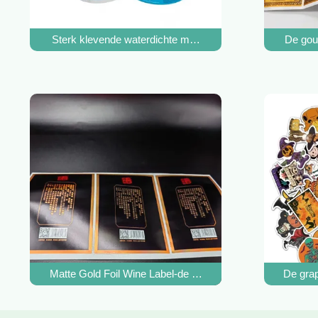
Sterk klevende waterdichte medische labelstickers Pilfle
De goud
Matte Gold Foil Wine Label-de Stickers Metaalkleefstof va
De grap