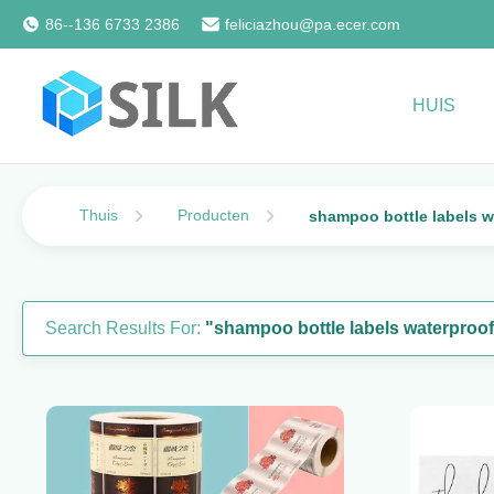
86--136 6733 2386
feliciazhou@pa.ecer.com
HUIS
Thuis
Producten
shampoo bottle labels w
Search Results For:
"shampoo bottle labels waterproo