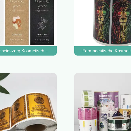
Etiketstickers etiketteren het Waterdichte Snelle Inkten Inkjet
heidszorg Kosmetisch Etiket die de Waterdichte Stickers van de d
Farmaceutische Kosmetis